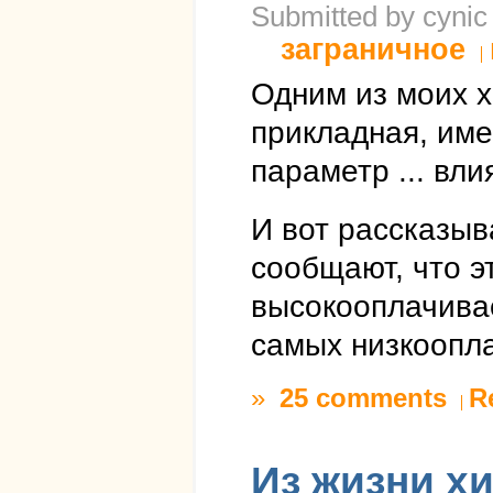
Submitted by cynic
заграничное
Одним из моих х
прикладная, имее
параметр ... влия
И вот рассказыв
сообщают, что э
высокооплачива
самых низкоопл
»
25 comments
R
Из жизни х