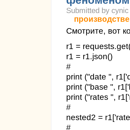
феноменом
Submitted by cynic
производстве
Смотрите, вот ко
r1 = requests.get(
r1 = r1.json()
#
print ("date ", r1['
print ("base ", r1[
print ("rates ", r1['
#
nested2 = r1['rate
#