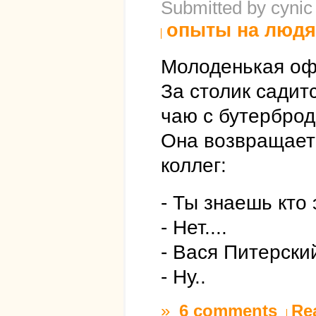
Submitted by cynic
опыты на людя
Молоденькая оф
За столик садит
чаю с бутерброд
Она возвращаетс
коллег:
- Ты знаешь кто 
- Нет....
- Вася Питерский
- Ну..
»
6 comments
Re