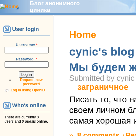
Блог анонимного
циника
User login
Home
Username:
*
cynic's blog
Password:
*
Мы будем ж
Submitted by cynic
Request new
password
заграничное
Log in using OpenID
Писать то, что 
Who's online
своем личном бл
There are currently
0
самая хорошая 
users
and
0 guests
online.
»
8 comments
Re