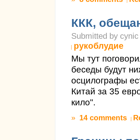
ККК, обеща
Submitted by cynic
рукоблудие
Мы тут поговори
беседы будут ниж
осцилографы ес
Китай за 35 евр
кило".
»
14 comments
R