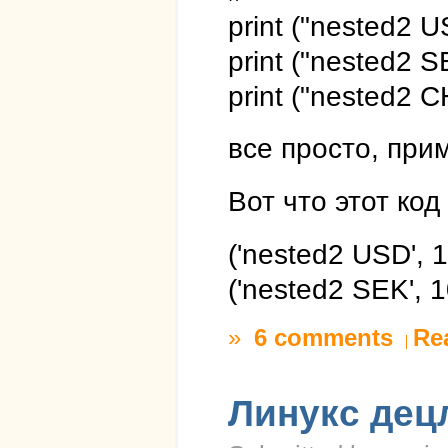
print ("nested2 U
print ("nested2 S
print ("nested2 C
все просто, при
Вот что этот код
('nested2 USD', 
('nested2 SEK', 
»
6 comments
Re
Линукс дец