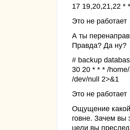
17 19,20,21,22 *
Это не работает
А ты перенаправь
Правда? Да ну?
# backup databa
30 20 * * * /hom
/dev/null 2>&1
Это не работает
Ощущение какой-
говне. Зачем вы
цели вы преслед