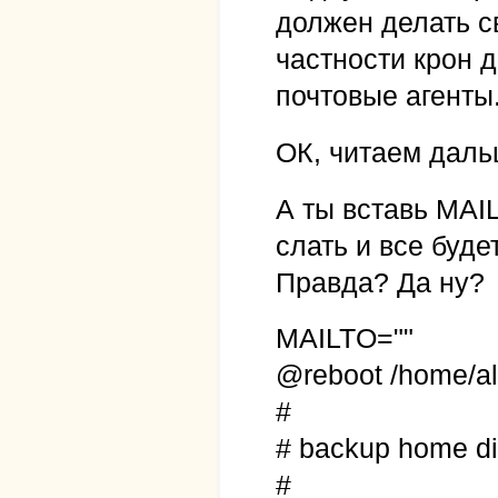
должен делать св
частности крон 
почтовые агенты
ОК, читаем даль
А ты вставь MAIL
слать и все будет
Правда? Да ну?
MAILTO=""
@reboot /home/ale
#
# backup home di
#