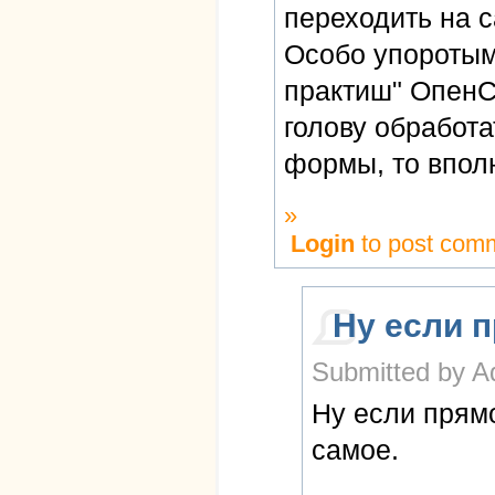
переходить на с
Особо упоротым
практиш" ОпенС
голову обработ
формы, то впол
»
Login
to post com
Ну если 
Submitted by A
Ну если прямо
самое.