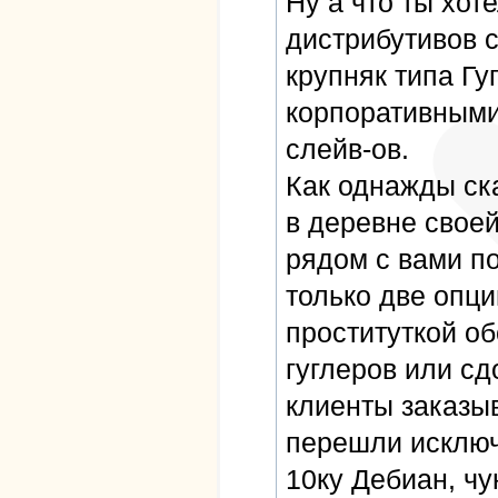
Ну а что ты хо
дистрибутивов 
крупняк типа Г
корпоративными
слейв-ов.
Как однажды ска
в деревне свое
рядом с вами по
только две опци
проституткой о
гуглеров или сд
клиенты заказыв
перешли исключ
10ку Дебиан, чу