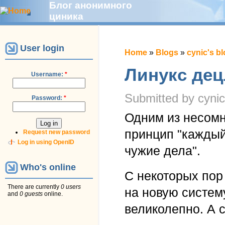
Блог анонимного
циника
User login
Home
»
Blogs
»
cynic's b
Линукс дец
Username:
*
Submitted by cynic
Password:
*
Одним из несомн
принцип "каждый
Request new password
Log in using OpenID
чужие дела".
Who's online
С некоторых пор
There are currently
0 users
на новую систему
and
0 guests
online.
великолепно. А с