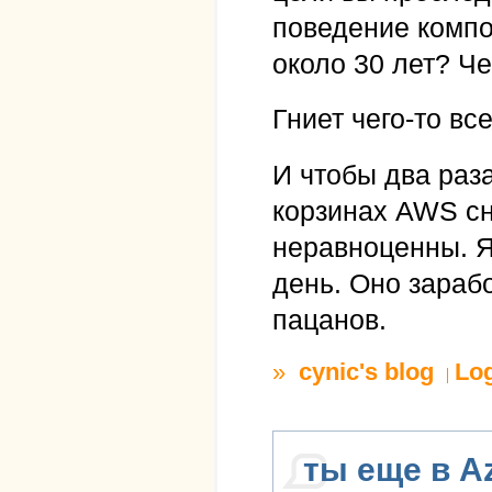
поведение компо
около 30 лет? Ч
Гниет чего-то вс
И чтобы два раза
корзинах AWS сна
неравноценны. Я
день. Оно зараб
пацанов.
»
cynic's blog
Lo
ты еще в A