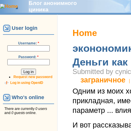
Блог анонимного
циника
User login
Home
Username:
*
эконономи
Password:
*
Деньги как
Submitted by cynic
Request new password
заграничное
Log in using OpenID
Одним из моих х
Who's online
прикладная, имее
параметр ... влия
There are currently
0 users
and
0 guests
online.
И вот рассказыв