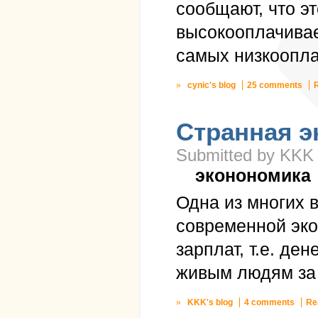
сообщают, что э
высокооплачивае
самых низкоопл
»
cynic's blog
25 comments
Странная э
Submitted by KKK 
эконономика
Одна из многих 
современной эко
зарплат, т.е. де
живым людям за 
»
KKK's blog
4 comments
Re