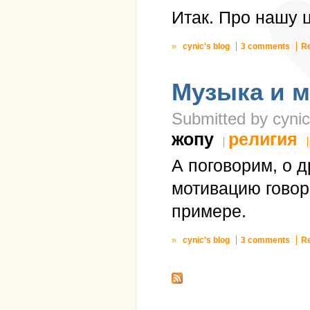
Итак. Про нашу 
»
cynic's blog
3 comments
R
Музыка и 
Submitted by cynic
жопу
религия
А поговорим, о 
мотивацию говор
примере.
»
cynic's blog
3 comments
R