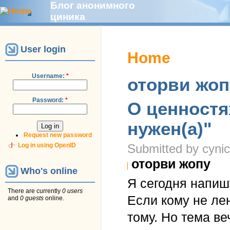
Блог анонимного
циника
User login
Home
Username:
*
оторви жоп
Password:
*
О ценностя
нужен(а)"
Request new password
Log in using OpenID
Submitted by cynic
оторви жопу
Who's online
Я сегодня напишу
There are currently
0 users
Если кому не ле
and
0 guests
online.
тому. Но тема ве