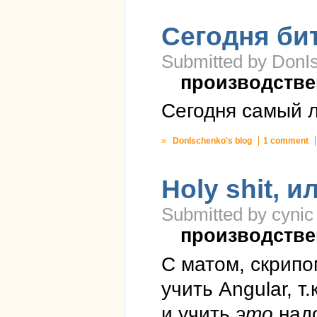
Cегодня би
Submitted by DonIs
производстве
Сегодня самый л
»
DonIschenko's blog
1 comment
Holy shit, и
Submitted by cynic
производстве
С матом, скрипо
учить Angular, т.
и учить
это
надо