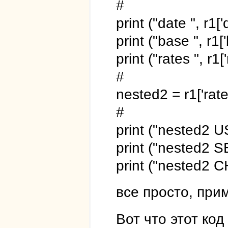
#
print ("date ", r1['
print ("base ", r1[
print ("rates ", r1['
#
nested2 = r1['rate
#
print ("nested2 U
print ("nested2 S
print ("nested2 C
все просто, при
Вот что этот код