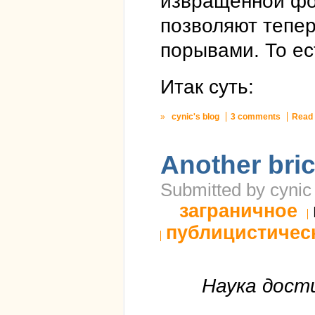
извращенной фор
позволяют тепер
порывами. То ес
Итак суть:
»
cynic's blog
3 comments
Read
Another bric
Submitted by cynic
заграничное
публицистичес
Наука дост