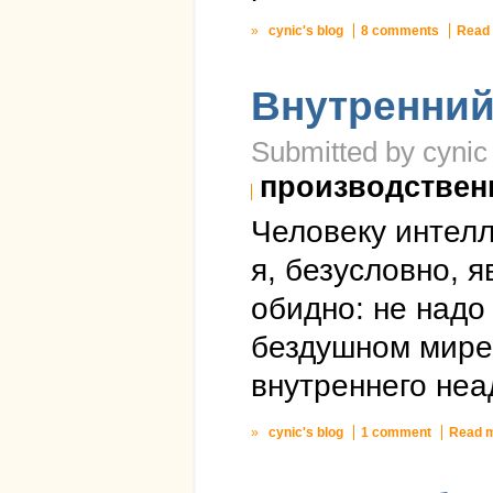
»
cynic's blog
8 comments
Read
Внутренний
Submitted by cynic 
производствен
Человеку интелл
я, безусловно, 
обидно: не надо
бездушном мире.
внутреннего неа
»
cynic's blog
1 comment
Read 