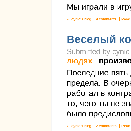
Мы играли в игр
»
cynic's blog
9 comments
Read
Веселый ко
Submitted by cynic 
людях
произв
Последние пять
предела. В очер
работал в контр
то, чего ты не з
было предислов
»
cynic's blog
2 comments
Read