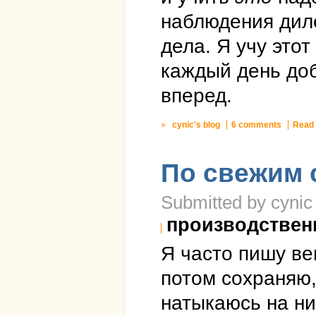
наблюдения диле
дела. Я учу этот
каждый день доб
вперед.
»
cynic's blog
6 comments
Read
По свежим 
Submitted by cynic 
производствен
Я часто пишу ве
потом сохраняю,
натыкаюсь на ни