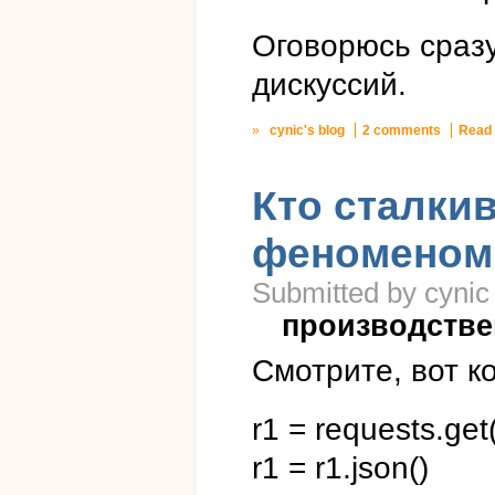
Оговорюсь сразу
дискуссий.
»
cynic's blog
2 comments
Read
Кто сталки
феноменом
Submitted by cynic
производстве
Смотрите, вот ко
r1 = requests.get(
r1 = r1.json()