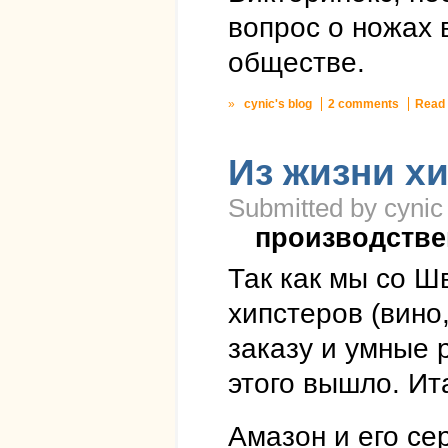
вопрос о ножах 
обществе.
»
cynic's blog
2 comments
Read
Из жизни х
Submitted by cynic
производстве
Так как мы со Ш
хипстеров (вино,
заказу и умные р
этого вышло. Ит
Амазон и его се