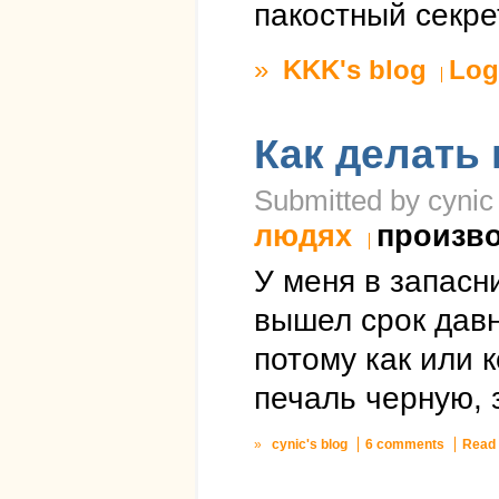
пакостный секрет
»
KKK's blog
Log
Как делать
Submitted by cynic 
людях
произв
У меня в запасн
вышел срок давн
потому как или к
печаль черную, 
»
cynic's blog
6 comments
Read