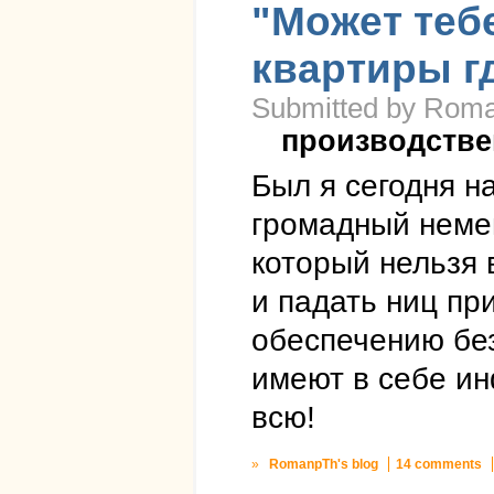
"Может теб
квартиры гд
Submitted by Roma
производстве
Был я сегодня н
громадный немец
который нельзя 
и падать ниц пр
обеспечению бе
имеют в себе ин
всю!
»
RomanpTh's blog
14 comments