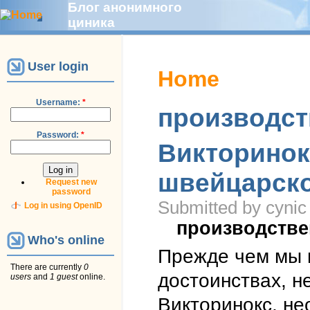
Блог анонимного
циника
User login
Home
Username:
*
производст
Password:
*
Викторинок
швейцарско
Request new
password
Submitted by cynic 
Log in using OpenID
производстве
Who's online
Прежде чем мы 
There are currently
0
достоинствах, н
users
and
1 guest
online.
Викторинокс, не