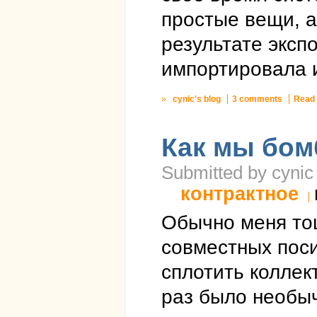
простые вещи, а
результате эксп
импортировала и
»
cynic's blog
3 comments
Read
Как мы бом
Submitted by cynic
контрактное
Обычно меня тош
совместных поси
сплотить коллект
раз было необыч