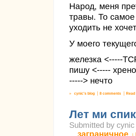
Народ, меня пре
травы. То самое
уходить не хочет
У моего текущег
железка <-----TC
пишу <----- хрен
-----> нечто
»
cynic's blog
8 comments
Read
Лет ми спик
Submitted by cynic
заграничное