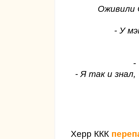
Оживили 
- У м
-
- Я так и знал
Херр ККК
переп