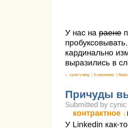
У нас на
раене
п
пробуксовывать
кардинально из
выразились в с
»
cynic's blog
5 comments
Read
Причуды в
Submitted by cynic
контрактное
У Linkedin как-