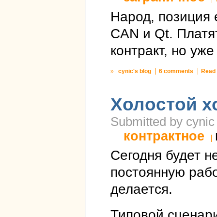
Народ, позиция 
CAN и Qt. Платят
контракт, но уж
»
cynic's blog
6 comments
Read
Холостой х
Submitted by cynic
контрактное
Сегодня будет н
постоянную работ
делается.
Типовой сценари