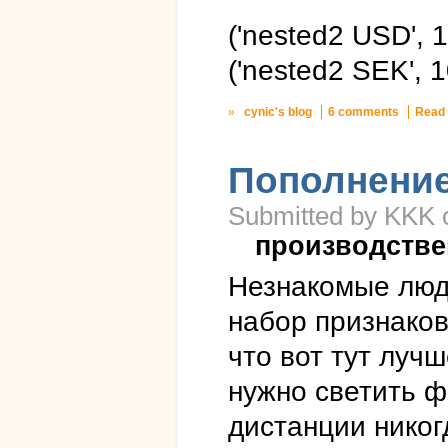
('nested2 USD', 
('nested2 SEK', 
»
cynic's blog
6 comments
Read
Пополнени
Submitted by KKK o
производстве
Незнакомые люди
набор признаков
что вот тут лучш
нужно светить ф
дистанции никог