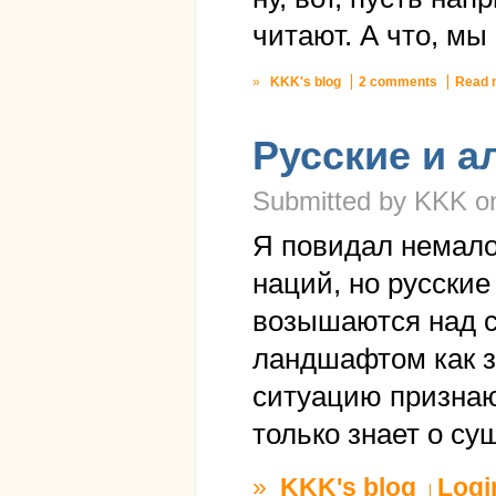
читают. А что, мы
»
KKK's blog
2 comments
Read 
Русские и а
Submitted by KKK on
Я повидал немало
наций, но русские
возышаются над 
ландшафтом как з
ситуацию признаю
только знает о су
»
KKK's blog
Logi