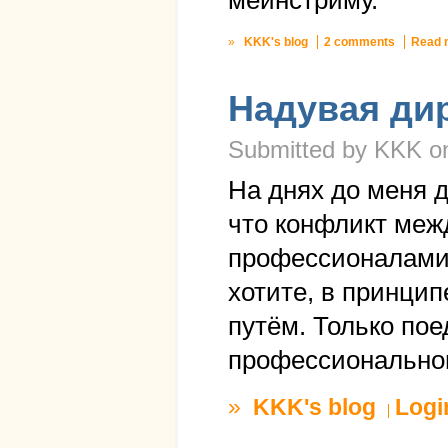
мейнстриму.
»
KKK's blog
2 comments
Read 
Надувая ди
Submitted by KKK on
На днях до меня 
что конфликт ме
профессионалами 
хотите, в принци
путём. Только пое
профессионально
»
KKK's blog
Logi