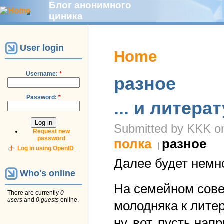
Блог анонимного
циника
User login
Home
Username:
*
разное
Password:
*
... и литера
Submitted by KKK on
Request new
password
полка
разное
Log in using OpenID
Далее будет немн
Who's online
На семейном сове
There are currently
0
users
and
0 guests
online.
молодняка к литер
ну, вот, пусть нап