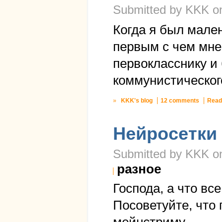
Submitted by KKK on
Когда я был мале
первым с чем мне
первокласснику и
коммунистическог
»
KKK's blog
12 comments
Read
Нейросетки
Submitted by KKK on
разное
Господа, а что вс
Посоветуйте, что 