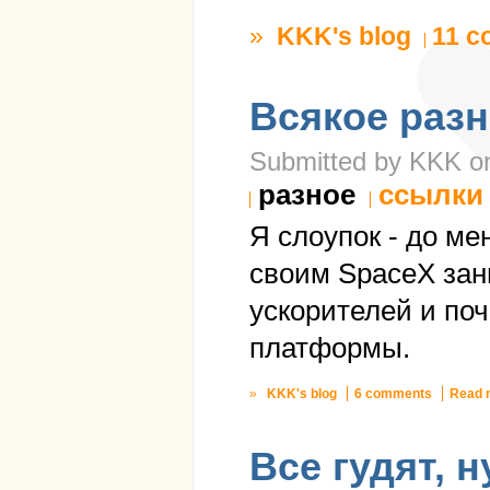
»
KKK's blog
11 
Всякое раз
Submitted by KKK on 
разное
ссылки
Я слоупок - до ме
своим SpaceX зан
ускорителей и по
платформы.
»
KKK's blog
6 comments
Read 
Все гудят, 