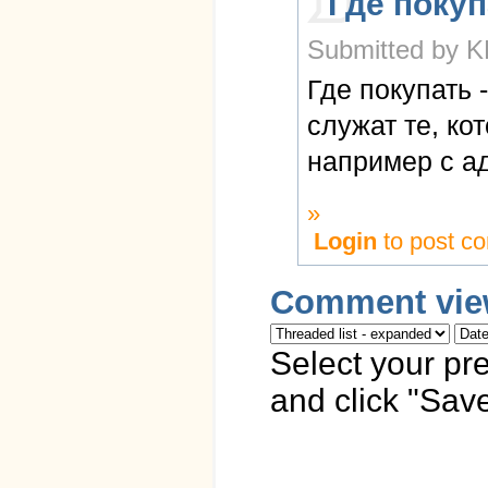
Где покуп
Submitted by K
Где покупать 
служат те, ко
например с а
»
Login
to post c
Comment vie
Select your pr
and click "Save