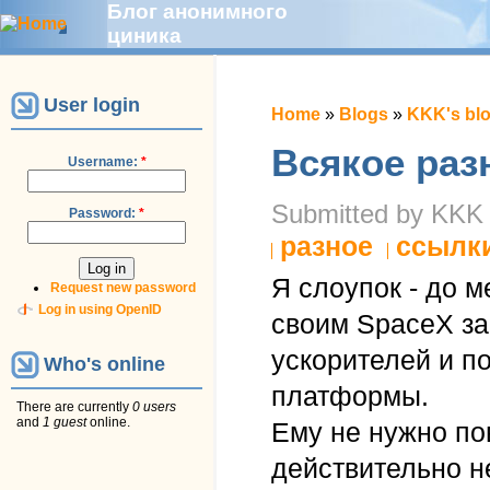
Блог анонимного
циника
User login
Home
»
Blogs
»
KKK's bl
Всякое раз
Username:
*
Submitted by KKK o
Password:
*
разное
ссылк
Я слоупок - до м
Request new password
Log in using OpenID
своим SpaceX за
ускорителей и п
Who's online
платформы.
There are currently
0 users
and
1 guest
online.
Ему не нужно по
действительно н