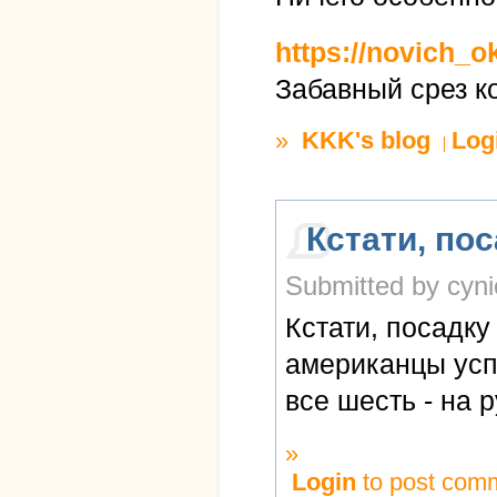
https://novich_o
Забавный срез к
»
KKK's blog
Log
Кстати, по
Submitted by cyni
Кстати, посадк
американцы усп
все шесть - на 
»
Login
to post com