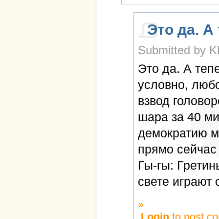
Это да. А
Submitted by K
Это да. А теп
условно, люб
взвод головор
шара за 40 ми
демократию м
прямо сейчас 
Гы-гы: Гретин
свете играют 
»
Login
to post c