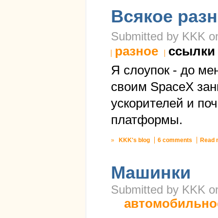
Всякое раз
Submitted by KKK on 
разное
ссылки
Я слоупок - до ме
своим SpaceX зан
ускорителей и по
платформы.
»
KKK's blog
6 comments
Read 
Машинки
Submitted by KKK on
автомобильно