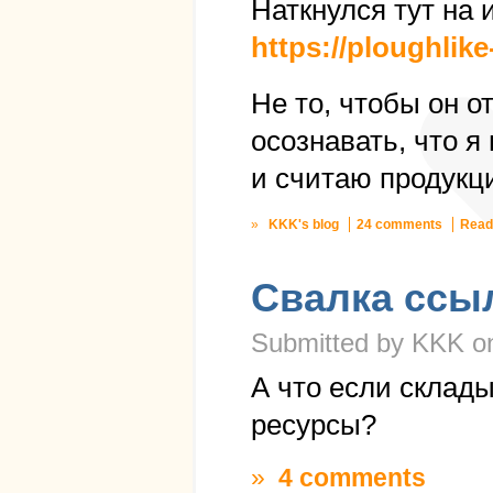
Наткнулся тут на
https://ploughlik
Не то, чтобы он о
осознавать, что я
и считаю продукц
»
KKK's blog
24 comments
Read
Свалка ссы
Submitted by KKK on
А что если склад
ресурсы?
»
4 comments