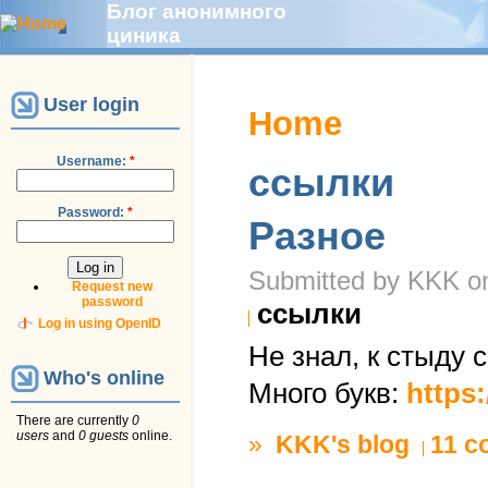
Блог анонимного
циника
User login
Home
Username:
*
ссылки
Password:
*
Разное
Submitted by KKK on 
Request new
password
ссылки
Log in using OpenID
Не знал, к стыду 
Who's online
Много букв:
https
There are currently
0
users
and
0 guests
online.
»
KKK's blog
11 