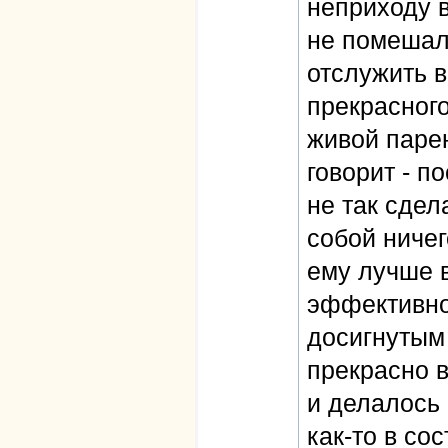
неприходу 
не помешало
отслужить в
прекрасного
живой парен
говорит - п
не так сдел
собой ничег
ему лучше в
эффективно 
досигнутым 
прекрасно в
и делалось 
как-то в со