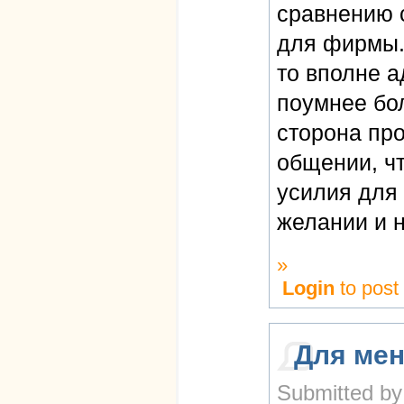
сравнению 
для фирмы. 
то вполне 
поумнее бо
сторона пр
общении, ч
усилия для
желании и 
»
Login
to pos
Для ме
Submitted by