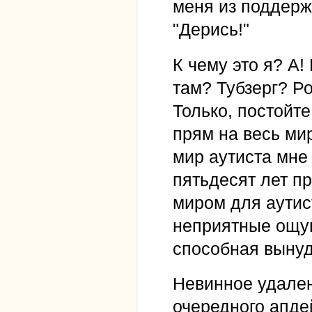
меня из поддержк
"Дерись!"
К чему это я? А!
там? Тубзерг? Р
Только, постойте
прям на весь ми
мир аутиста мне 
пятьдесят лет п
миром для аутис
неприятные ощущ
способная вынуд
Невинное удален
очередного апде