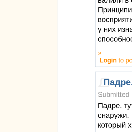
Принципиа
восприяти
у них изн
способно
»
Login
to p
Падре.
Submitted 
Падре. т
снаружи. 
который х