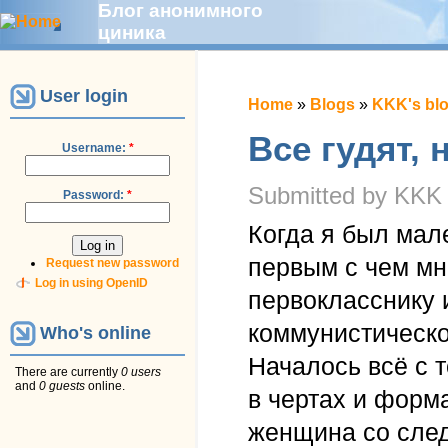
Блог анонимного
циника
User login
Home
»
Blogs
»
KKK's bl
Все гудят, 
Username:
*
Submitted by KKK 
Password:
*
Когда я был мал
первым с чем мн
Request new password
Log in using OpenID
первокласснику 
коммунистическо
Who's online
Началось всё с т
There are currently
0 users
and
0 guests
online.
в чертах и форм
женщина со след