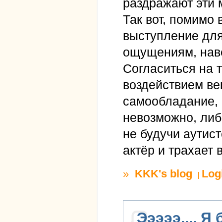
раздражают эти м
Так вот, помимо 
выступление для
ощущениям, наве
Согласиться на 
воздействием ве
самообладание, 
невозможно, либо
не будучи аутист
актёр и трахает 
»
KKK's blog
Log
Эээээ.... Я