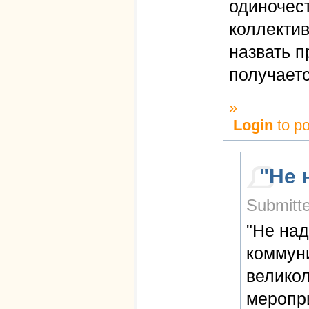
одиночест
коллектив
назвать п
получает
»
Login
to p
"Не 
Submitte
"Не над
коммуни
великол
меропри