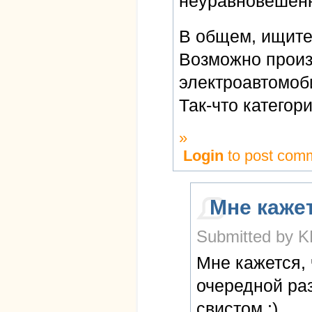
неуравновешенн
В общем, ищите,
Возможно произ
электроавтомоб
Так-что категор
»
Login
to post com
Мне кажет
Submitted by K
Мне кажется, 
очередной ра
свистом :)