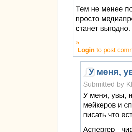
Тем не менее по
просто медиапро
станет выгодно.
»
Login
to post com
У меня, у
Submitted by K
У меня, увы, 
мейкеров и сп
писать что ес
Аспергер - чи