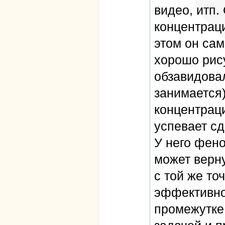
видео, итп.
концентраци
этом он сам
хорошо рису
обзавидовал
занимается
концентраци
успевает сд
У него фен
может верн
с той же то
эффективнос
промежутке