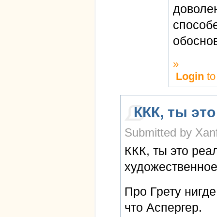
доволе
способе
обоснов
»
Login
to
ККК, ты это
Submitted by Xanf
ККК, ты это реа
художественно
Про Грету нигде
что Аспергер.