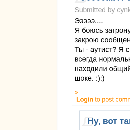
Submitted by cyni
Эээээ....
Я боюсь затрону
закрою сообщен
Ты - аутист? Я с
всегда нормаль
находили общий 
шоке. :):)
»
Login
to post com
Ну, вот та