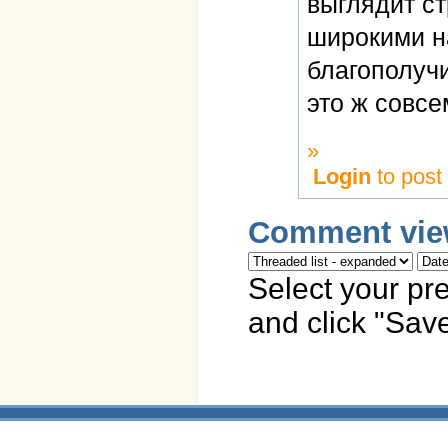
выглядит ст
широкими н
благополуч
это ж совсе
»
Login
to pos
Comment vie
Select your pr
and click "Save