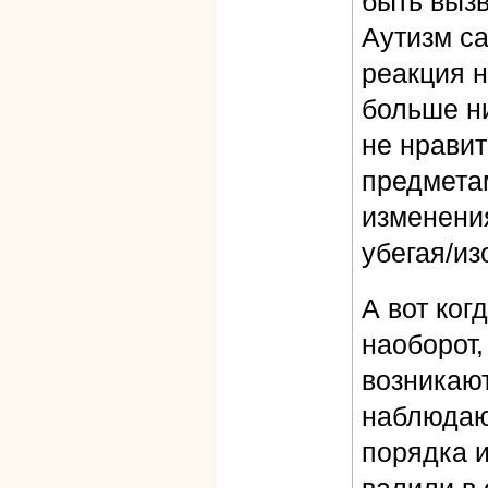
быть выз
Аутизм са
реакция 
больше ни
не нравит
предметам
изменени
убегая/из
А вот ког
наоборот,
возникают
наблюдают
порядка 
валили в 