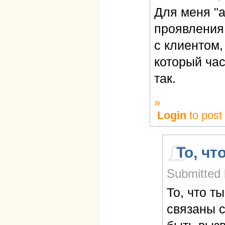
Для меня "
проявления
с клиентом,
который час
так.
»
Login
to pos
То, чт
Submitted 
То, что т
связаны 