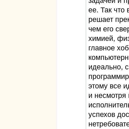
задачей и п
ее. Так что
решает пре
чем его све
химией, физ
главное хоб
компьютерн
идеально, с
программир
этому все и
и несмотря 
исполнител
успехов дос
нетребоват