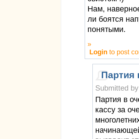
Нам, наверное
ли боятся нап
понятыми.
»
Login
to post c
Партия 
Submitted by
Партия в оч
кассу за о
многолетни
начинающей