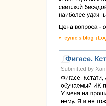
светской беседо
наиболее удачн
Цена вопроса - о
»
cynic's blog
Lo
Фигасе. Кст
Submitted by Xanf
Фигасе. Кстати,
обучаемый ИК-п
У меня на прош
нему. Я и ее то