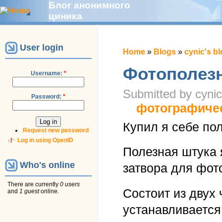
Блог анонимного
циника
User login
Home
»
Blogs
»
cynic's b
Фотополезн
Username:
*
Submitted by cynic
Password:
*
фотографиче
Купил я себе по
Request new password
Log in using OpenID
Полезная штука 
Who's online
затвора для фот
There are currently
0 users
Состоит из двух 
and
1 guest
online.
устанавливается