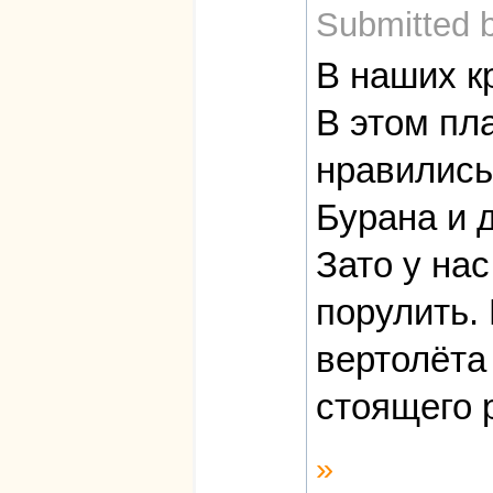
Submitted 
В наших к
В этом пл
нравились
Бурана и 
Зато у на
порулить.
вертолёта
стоящего 
»