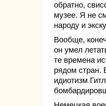
обратно, свисс
музее. Я не с
народу и экск
Вообще, конеч
он умел летат
те времена ис
рядом стран. 
идиотизм Гитл
бомбардировщ
Немецкая воен