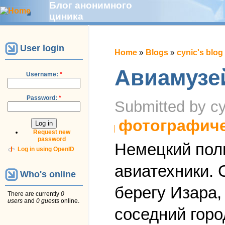
Блог анонимного
циника
User login
Home
»
Blogs
»
cynic's blog
Авиамузе
Username:
*
Password:
*
Submitted by cy
фотографич
Request new
password
Немецкий пол
Log in using OpenID
авиатехники. 
Who's online
берегу Изара,
There are currently
0
users
and
0 guests
online.
соседний город