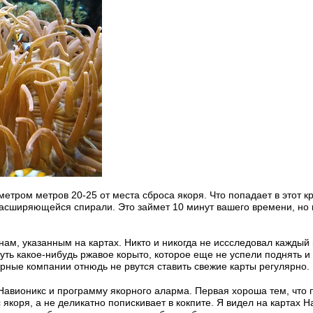
метром метров 20-25 от места сброса якоря. Что попадает в этот кр
асширяющейся спирали. Это займет 10 минут вашего времени, но вы
нам, указанным на картах. Никто и никогда не иссследовал каждый м
уть какое-нибудь ржавое корыто, которое еще не успели поднять и
ерные компании отнюдь не рвутся ставить свежие карты регулярно.
Навионикс и программу якорного аларма. Первая хороша тем, что п
с якоря, а не деликатно попискивает в кокпите. Я видел на картах 