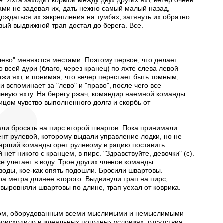
е. Яхта заходит кормой между двух других яхт, ветер очень
тами не задевая их, дать нежно самый малый назад,
дождаться их закрепления на тумбах, затянуть их обратно
овый выдвижной трап достал до берега. Все.
"лево" меняются местами. Поэтому первое, что делает
всей дури (благо, через кранец) по яхте слева левой
ажи яхт, и понимая, что вечер перестает быть томным,
вспоминает за "лево" и "право", после чего все
 левую яхту. На берегу ржач, командир наемной команды
ицом чувство выполненного долга и скорбь от
али бросать на пирс второй швартов. Пока принимали
ент рулевой, которому выдали управление лодки, но не
 старший команды орет рулевому в рацию поставить
ет никого с кранцем, в пирс. "Здравствуйте, девочки" (с).
же улетает в воду. Трое других членов команды
воды, кое-как опять подошли. Бросили швартовы.
ра метра длинее второго. Выдвинули трап на пирс,
выровняли швартовы по длине, трап уехал от коврика.
дном, оборудованным всеми мыслимыми и немыслимыми
роисходило в идеальных погодных условиях, отсутствия