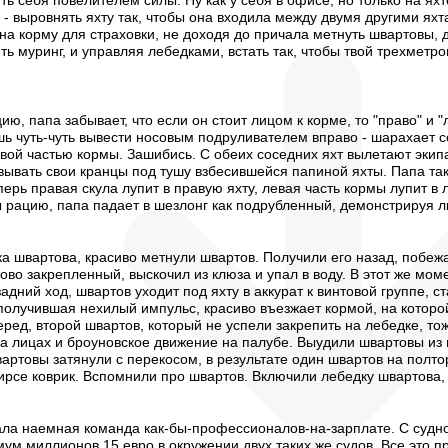
ть себя повелителем силы. Ну как у себя в офисе, но только на яхт
ь - выровнять яхту так, чтобы она входила между двумя другими ях
на корму для страховки, не доходя до причала метнуть швартовы, 
ить муринг, и управляя лебедками, встать так, чтобы твой трехметр
ю, папа забывает, что если он стоит лицом к корме, то "право" и 
ь чуть-чуть вывести носовым подруливателем вправо - шарахает со 
равой частью кормы. Зашибись. С обеих соседних яхт вылетают экип
вать свои кранцы под тушу взбесившейся папиной яхты. Папа таки 
ерь правая скула лупит в правую яхту, левая часть кормы лупит в
ы рацию, папа падает в шезлонг как подрубленный, демонстрируя л
а швартова, красиво метнули швартов. Получили его назад, побеж
ово закрепленный, выскочил из клюза и упал в воду. В этот же мом
задний ход, швартов уходит под яхту в аккурат к винтовой группе,
получившая нехилый импульс, красиво въезжает кормой, на которой н
еред, второй швартов, который не успели закрепить на лебедке, то
а лицах и броуновское движение на палубе. Выудили швартовы из 
артовы затянули с перекосом, в результате один швартов на полто
ирсе коврик. Вспомнили про швартов. Включили лебедку швартова, 
вала наемная команда как-бы-профессионалов-на-зарплате. С су
ум миллионов 15 евро в окружении двух таких же судов. Все это п