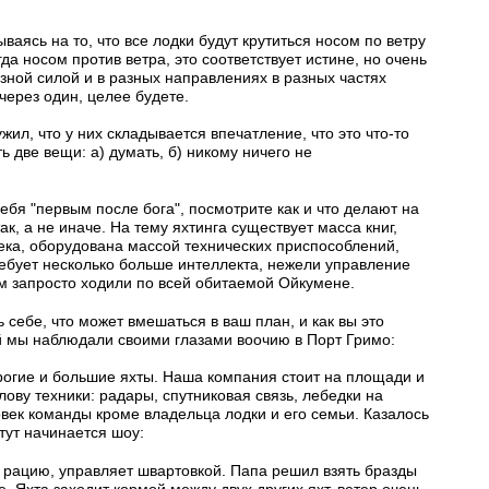
аясь на то, что все лодки будут крутиться носом по ветру
да носом против ветра, это соответствует истине, но очень
азной силой и в разных направлениях в разных частях
 через один, целее будете.
ил, что у них складывается впечатление, что это что-то
ь две вещи: а) думать, б) никому ничего не
бя "первым после бога", посмотрите как и что делают на
к, а не иначе. На тему яхтинга существует масса книг,
ека, оборудована массой технических приспособлений,
бует несколько больше интеллекта, нежели управление
м запросто ходили по всей обитаемой Ойкумене.
 себе, что может вмешаться в ваш план, и как вы это
ый мы наблюдали своими глазами воочию в Порт Гримо:
рогие и большие яхты. Наша компания стоит на площади и
ову техники: радары, спутниковая связь, лебедки на
овек команды кроме владельца лодки и его семьи. Казалось
тут начинается шоу:
ке рацию, управляет швартовкой. Папа решил взять бразды