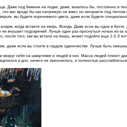
. Даже под бимини на лодке, даже, казалось бы, постоянно в тен
, что вас вроде бы как напрямую не жжет, но загораете под тентом 
верьте, вы будете коричневого цвета, даже если будете специально 
 аларм, когда встаете на якорь. Всегда. Даже если вы одни в бухте
я не внушает подозрений. Лучше один раз проснуться ночью из-за 
о, после того, как вы встали на якорь, может подойти еще 1-2-3 яхт
ам, даже если вы стоите в гордом одиночестве. Лучше быть смешны
дки вокруг себя на швартовке и людей в них. Масса людей плюют д
 вцепился в дно, ничего не закончилось, и полностью расслабляться