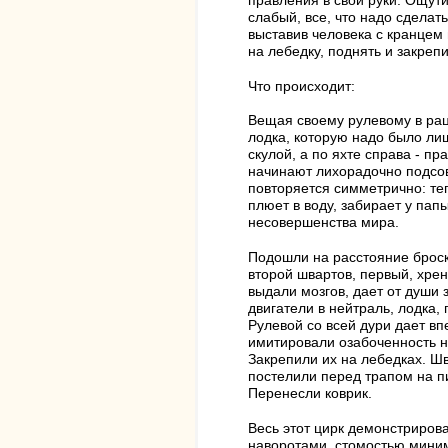
правления в свои руки. Ощути
слабый, все, что надо сделат
выставив человека с кранцем 
на лебедку, поднять и закреп
Что происходит:
Вещая своему рулевому в раци
лодка, которую надо было лиш
скулой, а по яхте справа - п
начинают лихорадочно подсовы
повторяется симметрично: теп
плюет в воду, забирает у пап
несовершенства мира.
Подошли на расстояние броск
второй швартов, первый, хрен
выдали мозгов, дает от души 
двигатели в нейтраль, лодка, 
Рулевой со всей дури дает вп
имитировали озабоченность н
Закрепили их на лебедках. Шв
постелили перед трапом на п
Перенесли коврик.
Весь этот цирк демонстриро
наворотами, стомостью миним