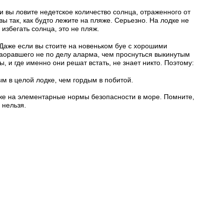
и вы ловите недетское количество солнца, отраженного от
вы так, как будто лежите на пляже. Серьезно. На лодке не
избегать солнца, это не пляж.
. Даже если вы стоите на новеньком буе с хорошими
заоравшего не по делу аларма, чем проснуться выкинутым
ы, и где именно они решат встать, не знает никто. Поэтому:
м в целой лодке, чем гордым в побитой.
аже на элементарные нормы безопасности в море. Помните,
 нельзя.