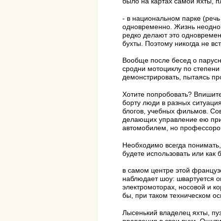
было на картах самой яхты, п
- в национальном парке (речь
одновременно. Жизнь неоднокр
редко делают это одновременн
бухты. Поэтому никогда не вст
Вообще после бесед о парусно
сродни мотоциклу по степени 
демонстрировать, пытаясь про
Хотите попробовать? Впишите
борту люди в разных ситуациях
блогов, учебных фильмов. Со
делающих управление ею при
автомобилем, но профессором
Необходимо всегда понимать, 
будете использовать или как
в самом центре этой француз
наблюдает шоу: швартуется ог
электромоторах, носовой и ко
бы, при таком техническом ос
Лысенький владелец яхты, пуз