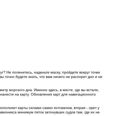
уг? Не поленитесь, наденьте маску, пройдите вокруг точки
 точно будете знать, что вам ничего не распорет дно и не
етр морского дна. Именно здесь, в месте, где вы встали,
 нанести на карту. Обновления карт для навигационного
ополняет карты силами самих яхтсменов, вторая - орет у
Навионикса минимум пяток затонувших судов там, где их не