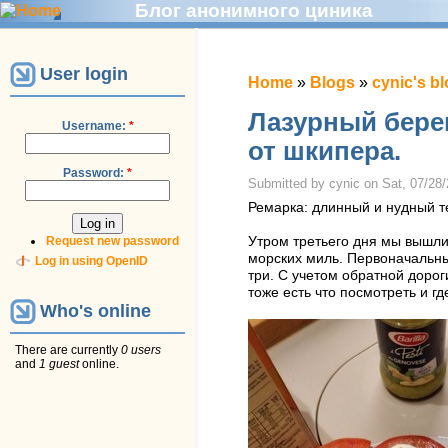
Блог анонимного циника
User login
Home
»
Blogs
»
cynic's b
Лазурный берег
Username:
*
от шкипера.
Password:
*
Submitted by cynic on Sat, 07/28/
Ремарка: длинный и нудный те
Request new password
Утром третьего дня мы вышли
морских миль. Первоначальный
Log in using OpenID
три. С учетом обратной дорог
тоже есть что посмотреть и гд
Who's online
There are currently
0 users
and
1 guest
online.