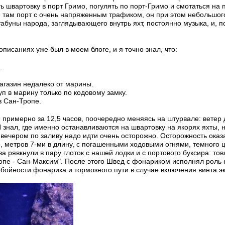
ь швартовку в порт Гримо, погулять по порт-Гримо и смотаться на
, там порт с очень напряженным трафиком, он при этом небольшого
абуны народа, заглядывающего внутрь яхт, постоянно музыка, и, по
писаниях уже был в моем блоге, и я точно знал, что:
.
магазин недалеко от марины.
уп в марину только по кодовому замку.
в Сан-Тропе.
 примерно за 12,5 часов, поочередно меняясь на штурвале: ветер 
 знал, где именно останавливаются на швартовку на якорях яхты, н
и вечером по заливу надо идти очень осторожно. Осторожность ок
, метров 7-ми в длину, с погашенными ходовыми огнями, темного цв
а рявкнули в пару глоток с нашей лодки и с портового буксира: т
ропе - Сан-Максим". После этого Швед с фонариком исполнял роль
обойности фонарика и тормозного пути в случае включения винта э