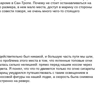
 пароме в Сан-Тропе. Почему не стоит останавливаться на
 размера, в нем мало места, доступ в марину со стороны
 совести говоря, не очень много чего-то стоящего
действительно был никакой, и большую часть пути мы шли,
о проблема этого места в том, что яхтенные топовые огни
азалась сильно нелишней: прямо перед нашим носом через
ета. Я понял, что что-то движется только по огню сигареты
оварищ умудрился путешествовать с таким освещением в
 носовой фигуры на нашей лодке, а скорость была снижена
кстренно на реверс.