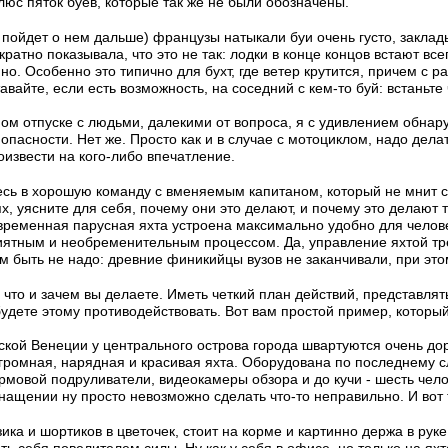
люс пяток буев, которые так же не были обозначены.
 пойдет о нем дальше) французы натыкали буи очень густо, закладыв
атно показывала, что это не так: лодки в конце концов встают всег
о. Особенно это типично для бухт, где ветер крутится, причем с р
авайте, если есть возможность, на соседний с кем-то буй: встаньте
м отпуске с людьми, далекими от вопроса, я с удивлением обнаруж
опасности. Нет же. Просто как и в случае с мотоциклом, надо делат
извести на кого-либо впечатление.
сь в хорошую команду с вменяемым капитаном, который не мнит се
, уясните для себя, почему они это делают, и почему это делают та
временная парусная яхта устроена максимально удобно для челов
ятным и необременительным процессом. Да, управление яхтой тре
 быть не надо: древние финикийцы вузов не заканчивали, при это
что и зачем вы делаете. Иметь четкий план действий, представлять
 будете этому противодействовать. Вот вам простой пример, котор
ской Венеции у центрального острова города швартуются очень до
ромная, нарядная и красивая яхта. Оборудована по последнему сл
рмовой подруливатели, видеокамеры обзора и до кучи - шесть чел
нащении ну просто невозможно сделать что-то неправильно. И вот 
ика и шортиков в цветочек, стоит на корме и картинно держа в ру