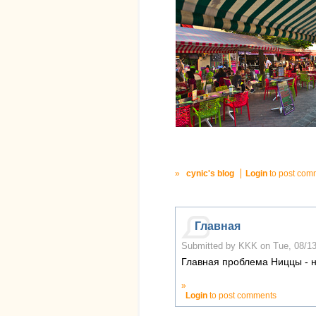
»
cynic's blog
Login
to post com
Главная
Submitted by KKK on Tue, 08/13/
Главная проблема Ниццы - не
»
Login
to post comments