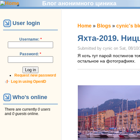
Блог анонимного циника
User login
Home
»
Blogs
»
cynic's b
Яхта-2019. Ниц
Username:
*
Submitted by cynic on Sat, 08/10/
Password:
*
Я хоть тут парой постингов т
остальное на фотографиях.
Request new password
Log in using OpenID
Who's online
There are currently
0 users
and
0 guests
online.