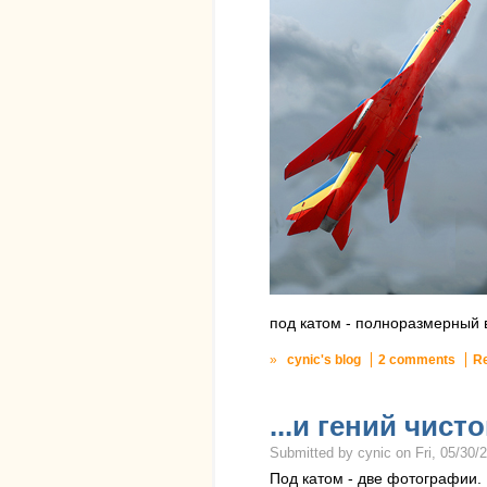
под катом - полноразмерный 
»
cynic's blog
2 comments
R
...и гений чист
Submitted by cynic on Fri, 05/30/2
Под катом - две фотографии.