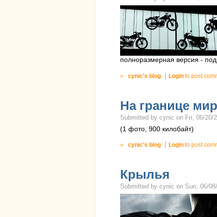
полноразмерная версия - под
»
cynic's blog
Login
to post com
На границе ми
Submitted by cynic on Fri, 06/20/2
(1 фото, 900 килобайт)
»
cynic's blog
Login
to post com
Крылья
Submitted by cynic on Sun, 06/08/