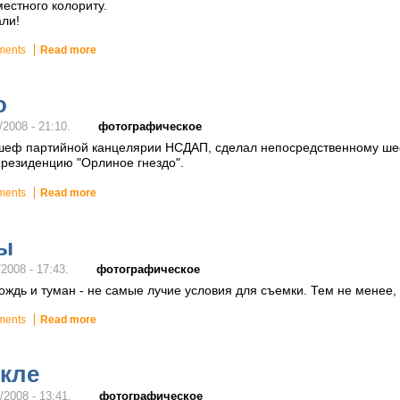
местного колориту.
али!
ments
Read more
о
фотографическое
/2008 - 21:10.
 шеф партийной канцелярии НСДАП, сделал непосредственному ше
 резиденцию "Орлиное гнездо".
ments
Read more
ы
фотографическое
2008 - 17:43.
ождь и туман - не самые лучие условия для съемки. Тем не менее,
ments
Read more
екле
фотографическое
/2008 - 13:41.