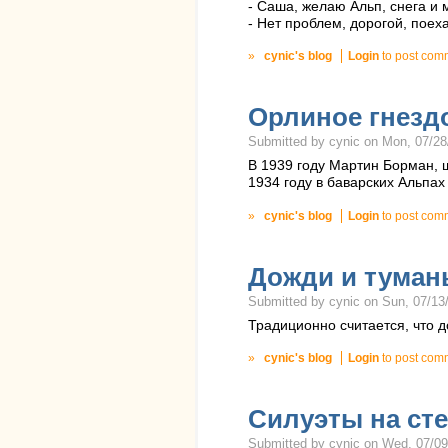
- Саша, желаю Альп, снега и 
- Нет проблем, дорогой, поех
»
cynic's blog
Login
to post com
Орлиное гнезд
Submitted by cynic on Mon, 07/28
В 1939 году Мартин Борман,
1934 году в баварских Альпах
»
cynic's blog
Login
to post com
Дожди и туман
Submitted by cynic on Sun, 07/13/
Традиционно считается, что д
»
cynic's blog
Login
to post com
Силуэты на ст
Submitted by cynic on Wed, 07/09