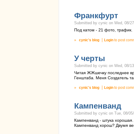
Франкфурт
Submitted by cynic on Wed, 08/27
Под катом - 21 фото, трафик.
»
cynic's blog
Login
to post com
У черты
Submitted by cynic on Wed, 08/13
Читая ЖЖшечку последнее вре
Генштаба. Меня Cоздатель так
»
cynic's blog
Login
to post com
Кампенванд
Submitted by cynic on Tue, 08/05/
Кампенванд - штука хорошая.
Кампенванд хорош? Двумя веща