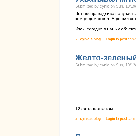
Submitted by cynic on Sun, 10/19/
Вот несправедливо получаетс
кем рядом стоял. Я решил хот
Итак, сегодня в наших объект
»
cynic's blog
Login
to post com
Желто-зеленый
Submitted by cynic on Sun, 10/12/
12 фото под катом.
»
cynic's blog
Login
to post com