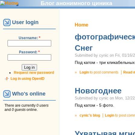
Блог анонимного циника
User login
Home
фотографичес
Username:
*
Снег
Password:
*
Submitted by cynic on Fri, 01/16/2
Под катом - три кликабельных
»
Login
to post comments
Read 
Request new password
Log in using OpenID
Новогоднее
Who's online
Submitted by cynic on Mon, 12/22
Под катом - 5 фото.
There are currently
0 users
and
0 guests
online.
»
cynic's blog
Login
to post com
Ухватывая мгн