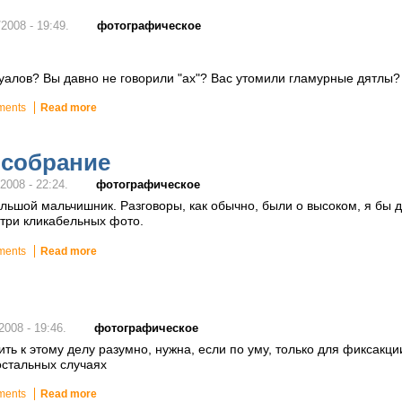
фотографическое
2008 - 19:49.
уалов? Вы давно не говорили "ах"? Вас утомили гламурные дятлы? З
ments
Read more
 собрание
фотографическое
2008 - 22:24.
льшой мальчишник. Разговоры, как обычно, были о высоком, я бы д
 три кликабельных фото.
ments
Read more
фотографическое
2008 - 19:46.
ить к этому делу разумно, нужна, если по уму, только для фиксакц
 остальных случаях
ments
Read more