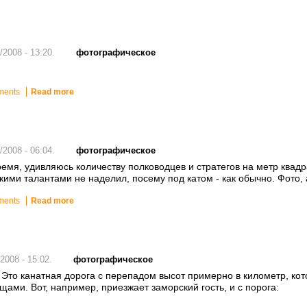
фотографическое
/2008 - 13:20.
ments
Read more
фотографическое
/2008 - 06:04.
мя, удивляюсь количеству полководцев и стратегов на метр квадр
ими талантами не наделил, посему под катом - как обычно. Фото, 
ments
Read more
фотографическое
2008 - 15:02.
 Это канатная дорога с перепадом высот примерно в километр, кот
ми. Вот, например, приезжает заморский гость, и с порога: