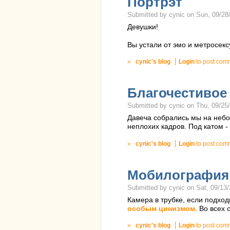
Портрэт
Submitted by cynic on Sun, 09/28/
Девушки!
Вы устали от эмо и метросекс
»
cynic's blog
Login
to post com
Благочестивое
Submitted by cynic on Thu, 09/25/
Давеча собрались мы на небо
неплохих кадров. Под катом -
»
cynic's blog
Login
to post com
Мобилография
Submitted by cynic on Sat, 09/13/
Камера в трубке, если подход
особым цинизмом
. Во всех
»
cynic's blog
Login
to post com