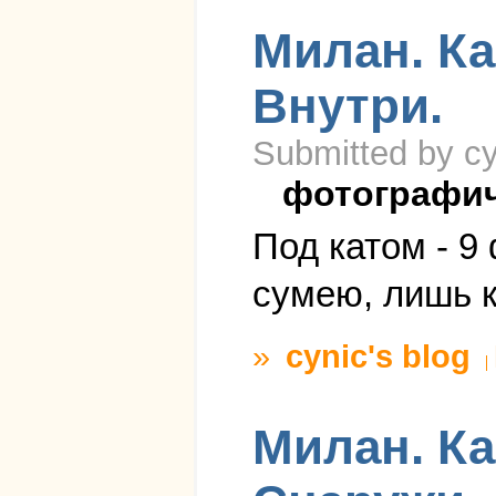
Милан. К
Внутри.
Submitted by cy
фотографи
Под катом - 9
сумею, лишь к
»
cynic's blog
Милан. К