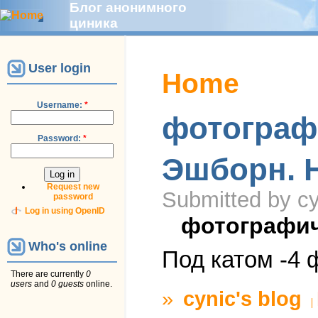
Блог анонимного
циника
User login
Home
Username:
*
фотограф
Password:
*
Эшборн. 
Request new
Submitted by cy
password
Log in using OpenID
фотографи
Who's online
Под катом -4 
There are currently
0
users
and
0 guests
online.
»
cynic's blog