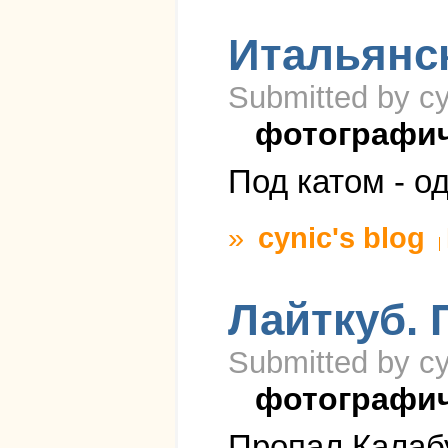
Итальянс
Submitted by cy
фотографи
Под катом - о
»
cynic's blog
Лайткуб. 
Submitted by cy
фотографи
Пропал Калаб