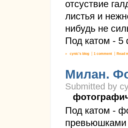
отсуствие га
листья и нежн
нибудь не сил
Под катом - 5 
»
cynic's blog
1 comment
Read 
Милан. Ф
Submitted by cy
фотографи
Под катом - ф
превьюшками д