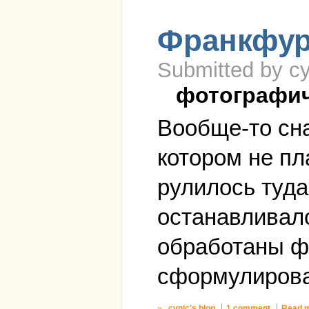
Франкфурт
Submitted by cy
фотографи
Вообще-то сна
котором не пл
рулилось туда
останавливало
обработаны фо
сформулирова
»
cynic's blog
1 comment
Read 