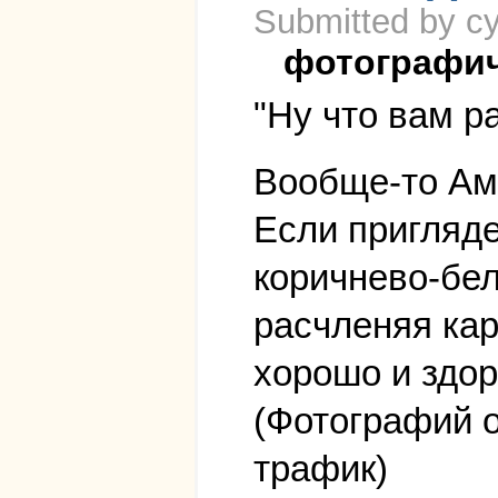
Submitted by cy
фотографи
"Ну что вам ра
Вообще-то Амс
Если пригляде
коричнево-бел
расчленяя кар
хорошо и здор
(Фотографий о
трафик)