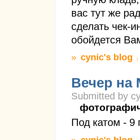
вас тут же ра
сделать чек-и
обойдется Вам
»
cynic's blog
Вечер на
Submitted by cy
фотографи
Под катом - 9
»
cynic's blog