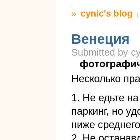
»
cynic's blog
Венеция
Submitted by cy
фотографи
Несколько пра
1. Не едьте н
паркинг, но у
ниже среднего
2. Не останав