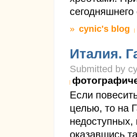
сегодняшнего 
»
cynic's blog
Италия. Г
Submitted by cy
фотографич
Если повесить
целью, то на 
недоступных, 
оказавшись та