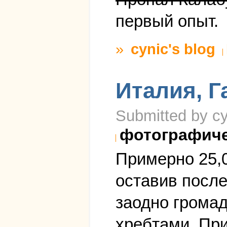
первый опыт.
»
cynic's blog
Италия, Г
Submitted by cy
фотографич
Примерно 25,0
оставив после
заодно грома
хребтами. При