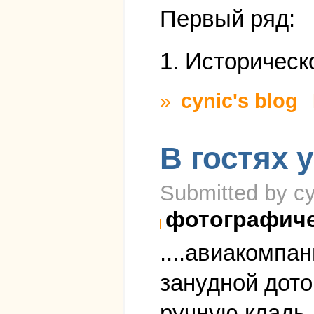
Первый ряд:
1. Историческ
»
cynic's blog
В гостях 
Submitted by cy
фотографич
....авиакомпа
занудной дото
ручную кладь,