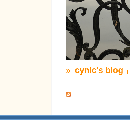
»
cynic's blog