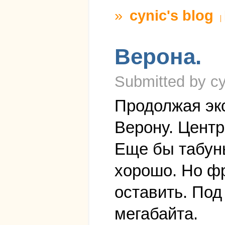
»
cynic's blog
Верона.
Submitted by cy
Продолжая экс
Верону. Центр
Еще бы табуны
хорошо. Но фр
оставить. Под
мегабайта.