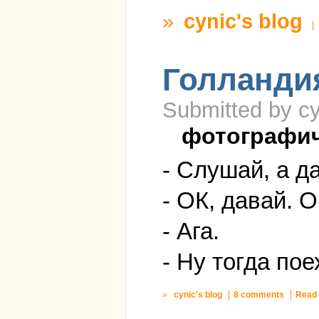
»
cynic's blog
Голландия
Submitted by cy
фотографи
- Слушай, а д
- ОК, давай. О
- Ага.
- Ну тогда пое
»
cynic's blog
8 comments
Read