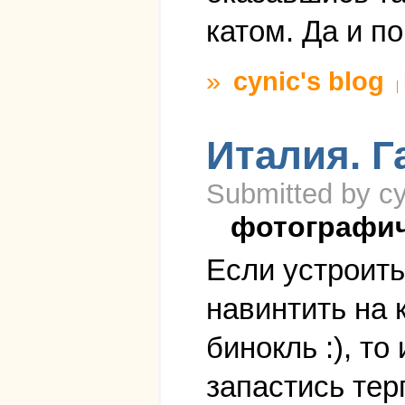
катом. Да и п
»
cynic's blog
Италия. Г
Submitted by cy
фотографи
Если устроить
навинтить на 
бинокль :), т
запастись тер