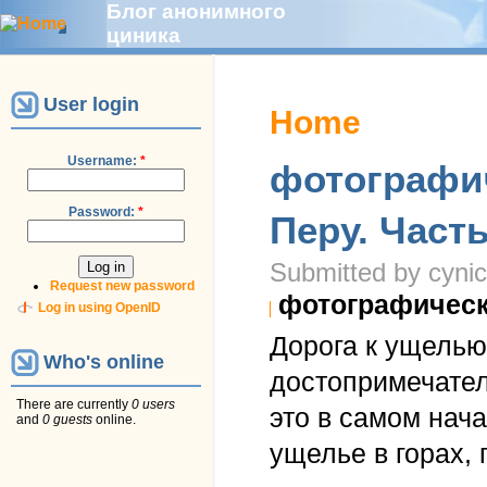
Блог анонимного
циника
User login
Home
Username:
*
фотографи
Password:
*
Перу. Част
Submitted by cynic
Request new password
фотографичес
Log in using OpenID
Дорога к ущелью
Who's online
достопримечатель
There are currently
0 users
это в самом начал
and
0 guests
online.
ущелье в горах, 