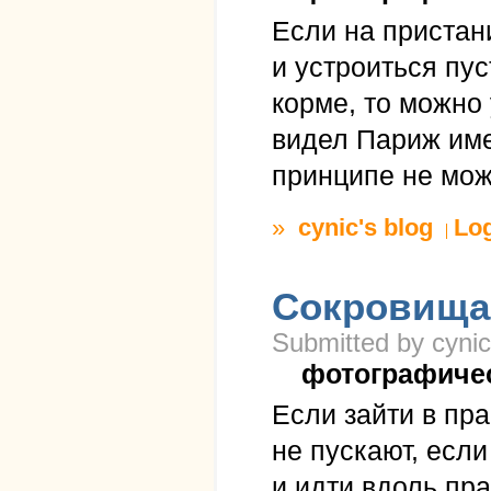
Если на пристани
и устроиться пус
корме, то можно
видел Париж имен
принципе не мож
»
cynic's blog
Lo
Сокровища
Submitted by cynic
фотографиче
Если зайти в пра
не пускают, если
и идти вдоль пра