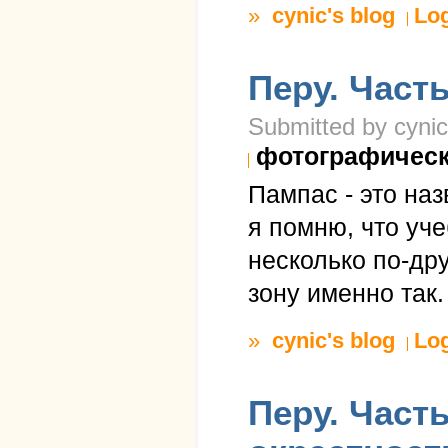
»
cynic's blog
Lo
Перу. Част
Submitted by cynic
фотографичес
Пампас - это наз
я помню, что уч
несколько по-др
зону именно так.
»
cynic's blog
Lo
Перу. Част