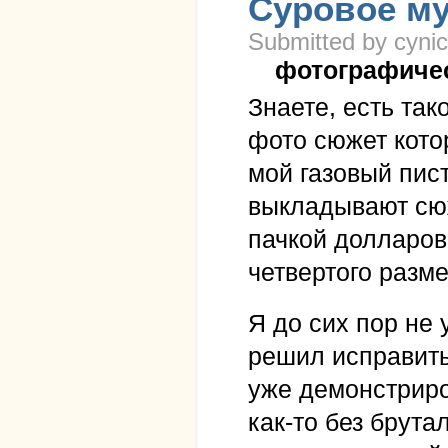
Суровое м
Submitted by cynic
фотографиче
Знаете, есть так
фото сюжет кото
мой газовый пис
выкладывают сюж
пачкой долларов
четвертого разме
Я до сих пор не
решил исправить
уже демонстриро
как-то без брута