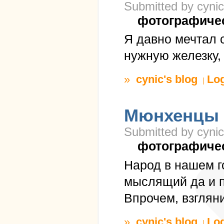
Submitted by cynic
фотографиче
Я давно мечтал с
нужную железку, 
»
cynic's blog
Lo
Мюнхенцы
Submitted by cynic
фотографиче
Народ в нашем г
мыслящий да и п
Впрочем, взгляни
»
cynic's blog
Lo