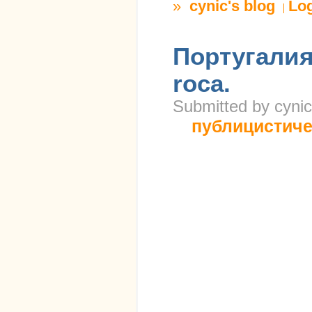
»
cynic's blog
Lo
Португалия
roca.
Submitted by cynic
публицистиче