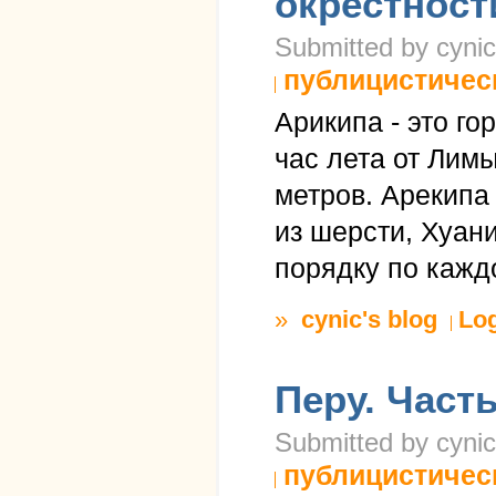
окрестност
Submitted by cynic
публицистичес
Арикипа - это го
час лета от Лим
метров. Арекипа
из шерсти, Хуан
порядку по кажд
»
cynic's blog
Lo
Перу. Част
Submitted by cynic
публицистичес