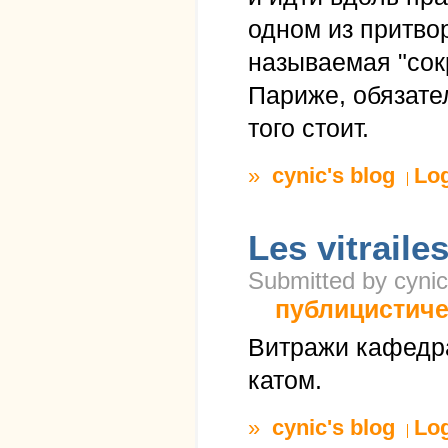
одном из притво
называемая "сок
Париже, обязател
того стоит.
»
cynic's blog
Lo
Les vitrail
Submitted by cynic
публицистиче
Витражи кафедра
катом.
»
cynic's blog
Lo