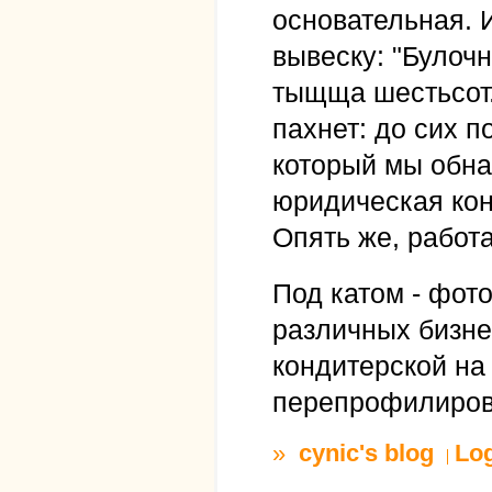
основательная. 
вывеску: "Булочн
тыщща шестьсот.
пахнет: до сих 
который мы обн
юридическая кон
Опять же, работ
Под катом - фот
различных бизне
кондитерской на
перепрофилирова
»
cynic's blog
Lo