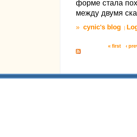
форме стала пох
между двумя ск
»
cynic's blog
Lo
« first
‹ pr