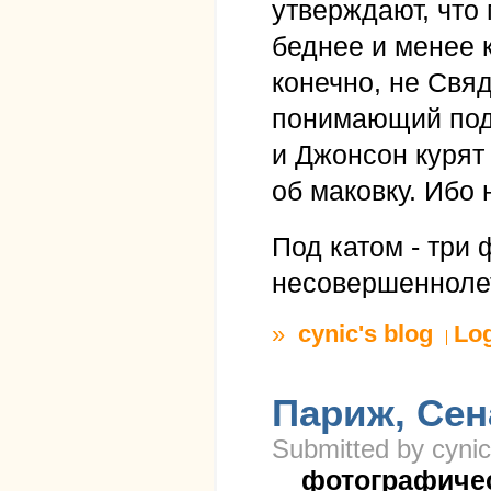
утверждают, что 
беднее и менее к
конечно, не Свяд
понимающий под 
и Джонсон курят 
об маковку. Ибо 
Под катом - три 
несовершеннолет
»
cynic's blog
Lo
Париж, Сен
Submitted by cynic
фотографиче