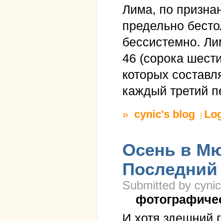
Лима, по призна
предельно бесто
бессистемно. Ли
46 (сорока шест
которых составля
каждый третий п
»
cynic's blog
Lo
Осень в Мю
Последний 
Submitted by cynic
фотографиче
И хотя здешний 