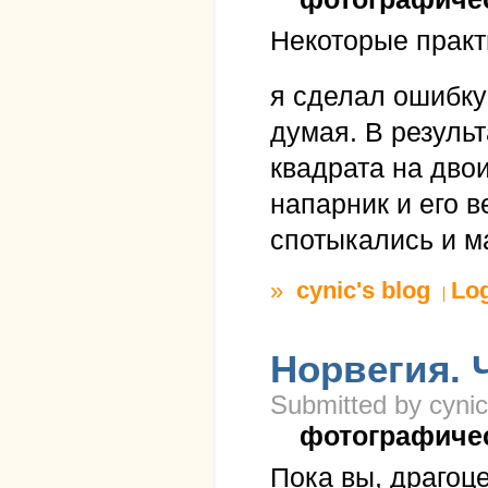
Некоторые практ
я сделал ошибку
думая. В резуль
квадрата на дво
напарник и его в
спотыкались и м
»
cynic's blog
Lo
Норвегия. 
Submitted by cynic
фотографиче
Пока вы, драгоц