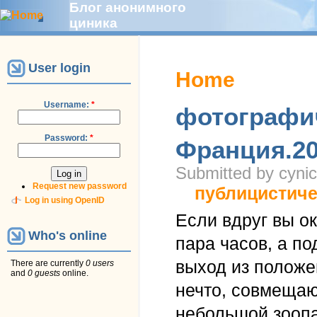
Блог анонимного
циника
User login
Home
Username:
*
фотографи
Password:
*
Франция.20
Submitted by cynic
Request new password
публицистиче
Log in using OpenID
Если вдруг вы о
Who's online
пара часов, а по
выход из положе
There are currently
0 users
and
0 guests
online.
нечто, совмещаю
небольшой зоопа