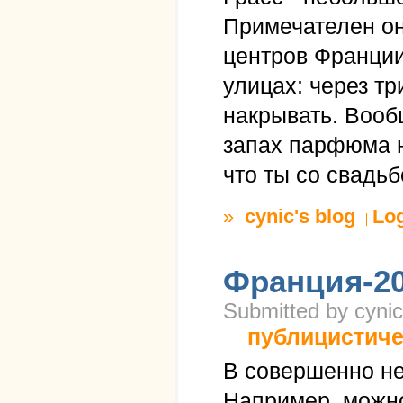
Примечателен он
центров Франции
улицах: через тр
накрывать. Вооб
запах парфюма н
что ты со свадьб
»
cynic's blog
Lo
Франция-20
Submitted by cynic
публицистиче
В совершенно не
Например, можно