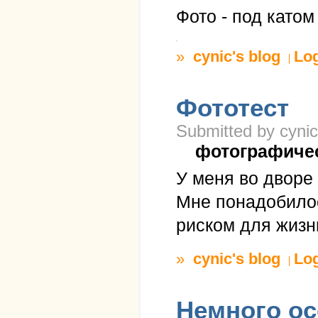
Фото - под катом
»
cynic's blog
Lo
Фототест
Submitted by cynic
фотографиче
У меня во дворе
Мне понадобилос
риском для жизн
»
cynic's blog
Lo
Немного ос