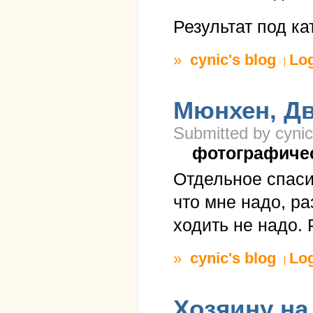
Результат под ка
»
cynic's blog
Lo
Мюнхен, Дв
Submitted by cynic
фотографиче
Отдельное спаси
что мне надо, ра
ходить не надо. 
»
cynic's blog
Lo
Хозяину на 