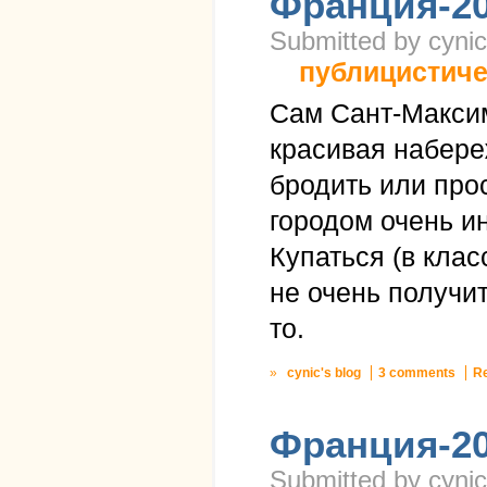
Франция-20
Submitted by cynic
публицистиче
Сам Сант-Максим
красивая набере
бродить или прос
городом очень и
Купаться (в кла
не очень получит
то.
»
cynic's blog
3 comments
R
Франция-20
Submitted by cynic