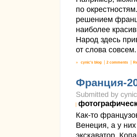
по окрестностям.
решением францу
наиболее красив
Народ здесь прив
от слова совсем.
»
cynic's blog
2 comments
R
Франция-20
Submitted by cynic
фотографичес
Как-то французо
Венеция, а у них
экскаватор. Копа