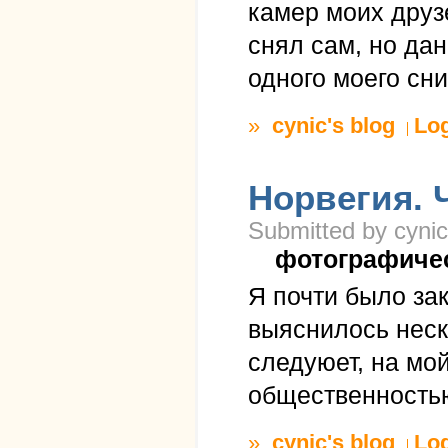
камер моих друз
снял сам, но дан
одного моего сни
»
cynic's blog
Lo
Норвегия. 
Submitted by cynic
фотографиче
Я почти было за
выяснилось неск
следуюет, на мо
общественность
»
cynic's blog
Lo