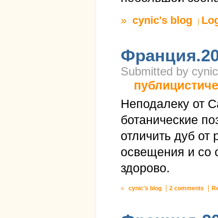
»
cynic's blog
Lo
Франция.20
Submitted by cynic
публицистиче
Неподалеку от С
ботанические по
отличить дуб от
освещения и со 
здорово.
»
cynic's blog
2 comments
R