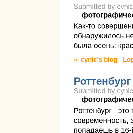
Submitted by cynic
фотографиче
Как-то совершен
обнаружилось н
была осень: крас
»
cynic's blog
Lo
Роттенбург
Submitted by cynic
фотографиче
Роттенбург - это
современность, 
попадаешь в 16-