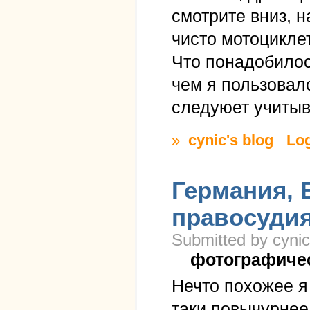
смотрите вниз, 
чисто мотоцикле
Что понадобилос
чем я пользовал
следуюет учитыв
»
cynic's blog
Lo
Германия, 
правосудия
Submitted by cynic
фотографиче
Нечто похожее я
таки повычурнее