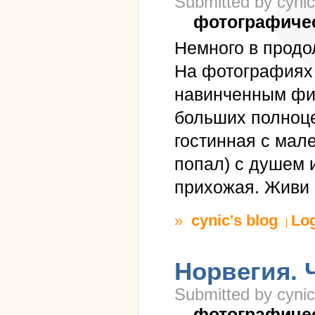
Submitted by cynic
фотографиче
Немного в продо
На фотографиях 
навинченным фиш
больших полноце
гостинная с мале
попал) с душем 
прихожая. Живи 
»
cynic's blog
Lo
Норвегия. 
Submitted by cynic
фотографиче