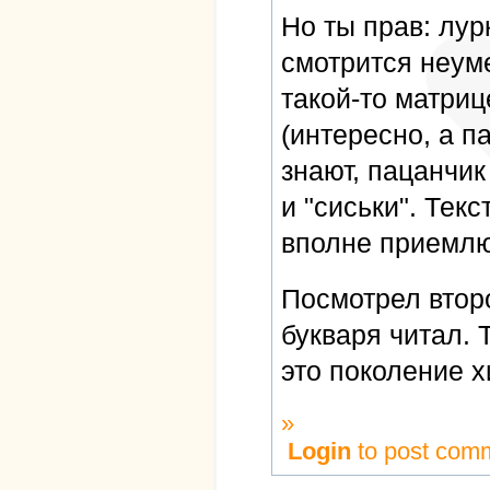
Но ты прав: лур
смотрится неуме
такой-то матриц
(интересно, а п
знают, пацанчик 
и "сиськи". Текс
вполне приемлю
Посмотрел второ
букваря читал. Т
это поколение х
»
Login
to post com