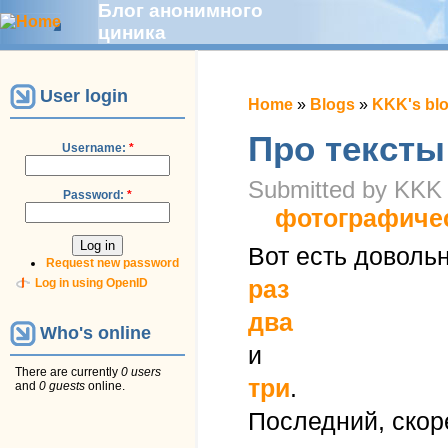
Блог анонимного
циника
User login
Home
»
Blogs
»
KKK's bl
Про текст
Username:
*
Submitted by KKK 
Password:
*
фотографиче
Вот есть доволь
Request new password
раз
Log in using OpenID
два
Who's online
и
There are currently
0 users
три
.
and
0 guests
online.
Последний, скор