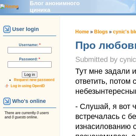
Блог анонимного
циника
User login
Home
»
Blogs
»
cynic's b
Про любовь
Username:
*
Submitted by cynic
Password:
*
Тут мне задали 
ответить, потом 
Request new password
Log in using OpenID
небезынтересны
Who's online
- Слушай, я вот 
There are currently
0 users
встречалась с б
and
0 guests
online.
изнасилованию с