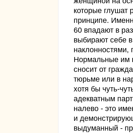
женщиной на осн
которые глушат 
принципе. Именн
60 впадают в ра
выбирают себе в
наклонностями, 
Нормальные им в
сносит от гражда
тюрьме или в на
хотя бы чуть-чу
адекватным парт
налево - это им
и демонстрирующ
выдуманный - пр