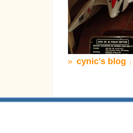
»
cynic's blog