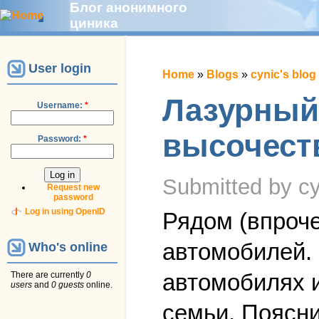
Блог анонимного
циника
User login
Home
»
Blogs
»
cynic's blog
Лазурный 
Username:
*
высочест
Password:
*
Submitted by cy
Request new
password
Log in using OpenID
Рядом (впроче
автомобилей. 
Who's online
автомобилях и
There are currently
0
users
and
0 guests
online.
семьи. Поясн