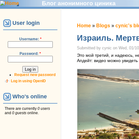
Блог анонимного циника
User login
Home
»
Blogs
»
cynic's b
Израиль. Мeртв
Username:
*
Submitted by cynic on Wed, 01/10
Password:
*
Это мой третий, и надеюсь, н
Апдейт: видео можно увидеть
Request new password
Log in using OpenID
Who's online
There are currently
0 users
and
0 guests
online.