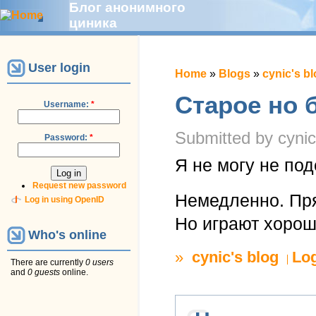
Блог анонимного
циника
User login
Home
»
Blogs
»
cynic's b
Cтарое но 
Username:
*
Submitted by cynic
Password:
*
Я не могу не по
Request new password
Немедленно. Пря
Log in using OpenID
Но играют хорош
Who's online
»
cynic's blog
Lo
There are currently
0 users
and
0 guests
online.