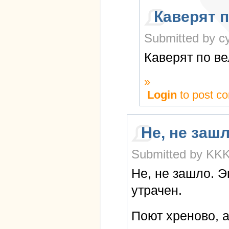
Каверят 
Submitted by cy
Каверят по в
»
Login
to post c
Не, не зашл
Submitted by KKK 
Не, не зашло. Э
утрачен.
Поют хреново, 