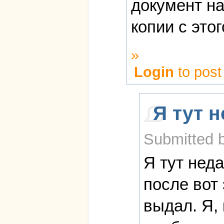
документ на
копии с это
»
Login
to pos
Я тут 
Submitted b
Я тут неда
после вот 
выдал. Я,