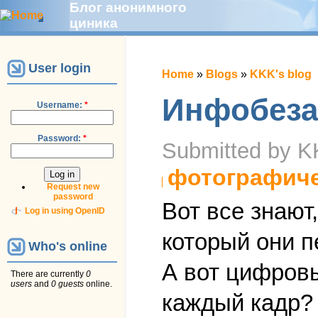
Блог анонимного
циника
User login
Home
»
Blogs
»
KKK's blog
Инфобеза
Username:
*
Password:
*
Submitted by K
фотографич
Request new
password
Вот все знают
Log in using OpenID
который они п
Who's online
А вот цифров
There are currently
0
users
and
0 guests
online.
каждый кадр?