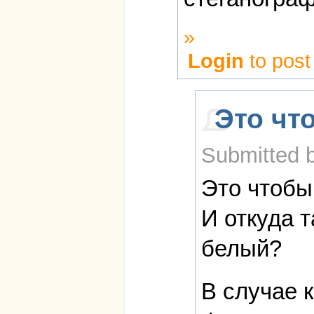
»
Login
to pos
Это чт
Submitted b
Это чтобы
И откуда т
белый?
В случае 