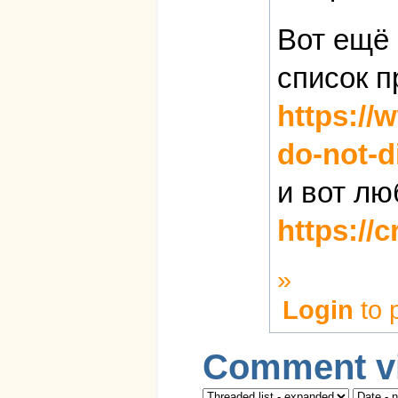
Вот ещё 
список п
https://
do-not-di
и вот лю
https://
»
Login
to 
Comment vi