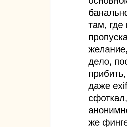
основном
банально
там, где
пропуска
желание,
дело, по
прибить,
даже exi
сфоткал,
анонимно
же финг