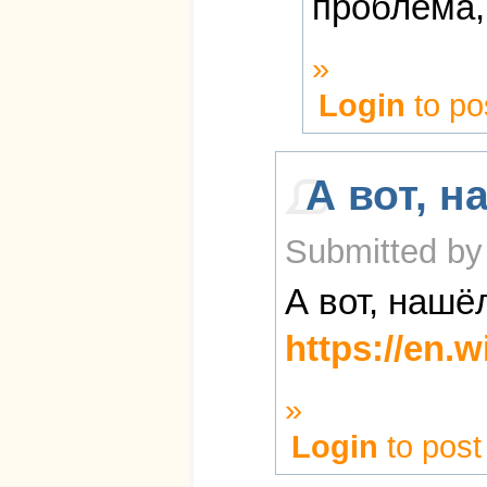
проблема,
»
Login
to po
А вот, н
Submitted by
А вот, нашё
https://en.
»
Login
to pos