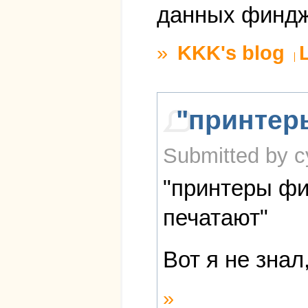
данных финд
»
KKK's blog
"принтер
Submitted by c
"принтеры фи
печатают"
Вот я не знал
»