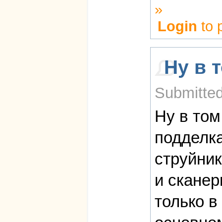
»
Login
to 
Ну в 
Submitted
Ну в том
подделка
струйник
и сканер
только в