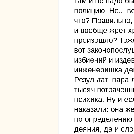
там и не надо бы
полицию. Но... 
что? Правильно, 
и вообще жрет х
произошло? Тоже
вот законопослу
избиений и издев
инженеришка ден
Результат: пара 
тысяч потраченн
психика. Ну и ес
наказали: она ж
по определению 
деяния, да и сл