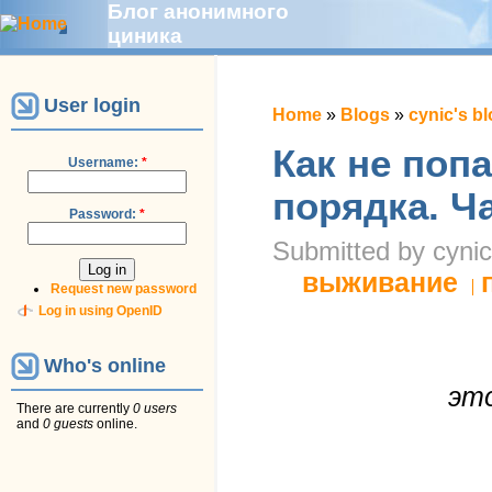
Блог анонимного
циника
User login
Home
»
Blogs
»
cynic's b
Как не поп
Username:
*
порядка. Ч
Password:
*
Submitted by cynic
выживание
Request new password
Log in using OpenID
Who's online
это
There are currently
0 users
and
0 guests
online.