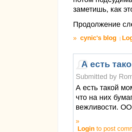
заметишь, как э
Продолжение сле
»
cynic's blog
Lo
А есть так
Submitted by Roma
А есть такой мо
что на них бума
вежливости. ООО
»
Login
to post com