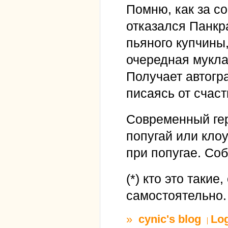
Помню, как за с
отказался Панкр
пьяного купчины
очередная мукла
Получает автогр
писаясь от счаст
Современный гер
попугай или кло
при попугае. Соб
(*) кто это таки
самостоятельно.
»
cynic's blog
Lo