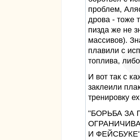
проблем, Аляс
дрова - тоже 
пизда же не з
массивов). Зна
плавили с ис
топлива, либо
И вот так с 
заклеили плак
тренировку ех
"БОРЬБА ЗА 
ОГРАНИЧИВА
И ФЕЙСБУКЕ"