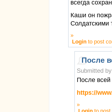
всегда сохран
Каши он пожра
Солдатскими т
»
Login
to post c
После в
Submitted by
После всей
https://ww
»
Login
to pos