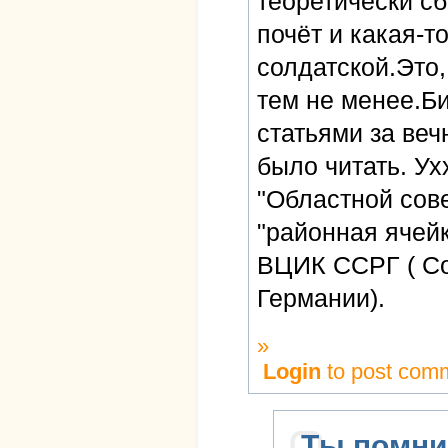
теоретически сб
почёт и какая-т
солдатской.Это,
тем не менее.Б
статьями за веч
было читать. Ухх
"Областной сов
"районная ячей
ВЦИК ССРГ ( Со
Германии).
»
Login
to post com
Ты помни