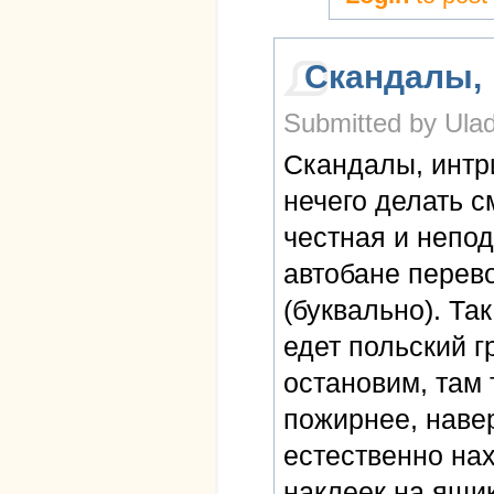
Скандалы,
Submitted by Ulad
Скандалы, интри
нечего делать см
честная и непо
автобане перево
(буквально). Та
едет польский г
остановим, там
пожирнее, наве
естественно нах
наклеек на ящик