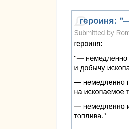
героиня: "
Submitted by Rom
героиня:
"— немедленно 
и добычу ископ
— немедленно 
на ископаемое 
— немедленно и
топлива."