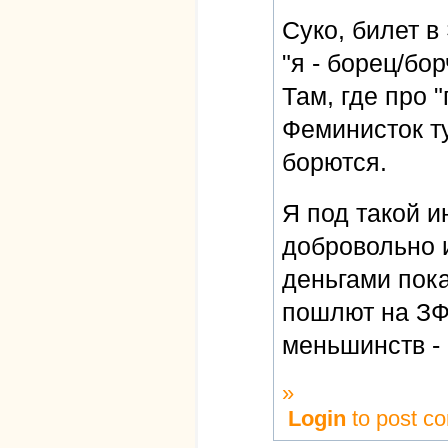
Суко, билет в
"я - борец/бо
Там, где про 
Феминисток ту
борются.
Я под такой и
добровольно 
деньгами пок
пошлют на ЗФ
меньшинств - 
»
Login
to post c