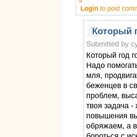
»
Login
to post com
Который 
Submitted by cy
Который год г
Надо помогать
мля, продвига
беженцев в с
проблем, выс
твоя задача -
повышения вы
обряжаем, а 
бороться с ис