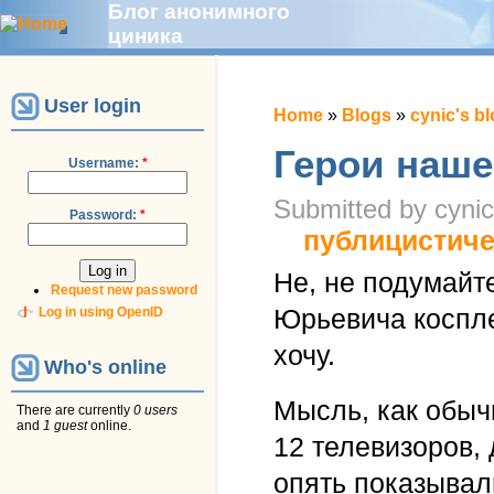
Блог анонимного
циника
User login
Home
»
Blogs
»
cynic's b
Герои наше
Username:
*
Submitted by cynic
Password:
*
публицистиче
Не, не подумайте
Request new password
Юрьевича коспле
Log in using OpenID
хочу.
Who's online
Мысль, как обычн
There are currently
0 users
and
1 guest
online.
12 телевизоров,
опять показывал