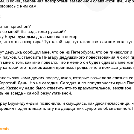
льм. В конец заебанная поворотами загадочной славянской души ф
говорюсь с ним сам.
:
usman sprechen?
е со мной! Вы ведь тоже русский?
рау Брум-гдум-дым дала мне ваш номер.
 что это за квартира! Тут такой вид, тут такая светлая комната, тут т
 дедушка сообщил мне, что он из Петербурга, что он гинеколог и 
и пауков. Остановить Ниагару дедушкиного повествования я смог гд
 мне о том, как мне повезло, что именно он будет сдавать мне жиль
 которой этот цветок жизни принимал роды: я-то в полчаса уложился
ось звонками других посредников, которые возжелали слиться со м
 Короткий День. Но не сегодня. Сегодня я по популярности крыл Па
ых. Каждому надо было ответить что-то вразумительное, вежливое
 не всегда - самой результативной.
рау Брум-гдум-дым позвонила, и смущаясь, как десятиклассница, 
решил поднять квартплату на двадцатник супротив объявленной. Ну
ments