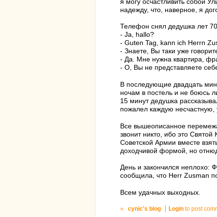
я могу осчастливить собой У
надежду, что, наверное, я до
Телефон снял дедушка лет 70
- Ja, hallo?
- Guten Tag, kann ich Herrn Z
- Знаете, Вы таки уже говорит
- Да. Мне нужна квартира, ф
- О, Вы не представляете себе,
В последующие двадцать минут
ночам в постель и не боюсь л
15 минут дедушка рассказывал
пожалел каждую несчастную, у
Все вышеописанное перемежал
звонит никто, ибо это Святой
Советской Армии вместе взят
доходчивой формой, но отнюдь
День и закончился неплохо: Ф
сообщила, что Herr Zusman по
Всем удачных выходных.
»
cynic's blog
Login
to post com