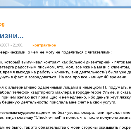
log
изни...
контрактное
/2007 - 21:00.
ерическими, о чем не могу не поделиться с читателями:
ик, который вымучивал контракт, как больной дизентерией - пяток 
етверга радостным письмом, что, мол, все уже на мази с клиентом,
т, время выхода на работу к клиенту, вид деятельности) были уже 
унуть в факс и возрадоваться. На все про все - минут 40 времени.
 с альтернативно одаренными лицами в немецком IT, подумать, но
брал телефон квартирного маклера в городе-герое Ульме, и сказал
 причем желаю вот прям щас и немедленно, ибо деньги жгут ляжку
а бешеную деятельность: прислала мне счет на свои услуги.
пыльным мудаком
парнем не без чувства юмора, таки прислал мне ко
ая, ткнул клавишу "Check e-mail" и понял, что после полуночи жизн
там не было, так это обязательства с моей стороны оказывать поср