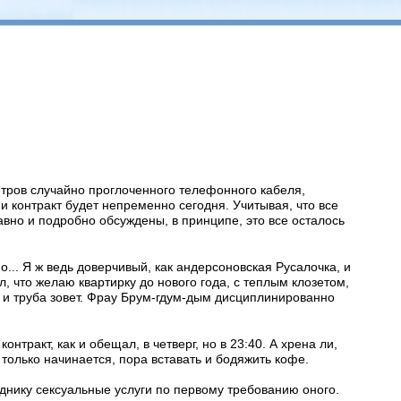
метров случайно проглоченного телефонного кабеля,
 и контракт будет непременно сегодня. Учитывая, что все
давно и подробно обсуждены, в принципе, это все осталось
... Я ж ведь доверчивый, как андерсоновская Русалочка, и
, что желаю квартирку до нового года, с теплым клозетом,
 и труба зовет. Фрау Брум-гдум-дым дисциплинированно
нтракт, как и обещал, в четверг, но в 23:40. А хрена ли,
ь только начинается, пора вставать и бодяжить кофе.
еднику сексуальные услуги по первому требованию оного.