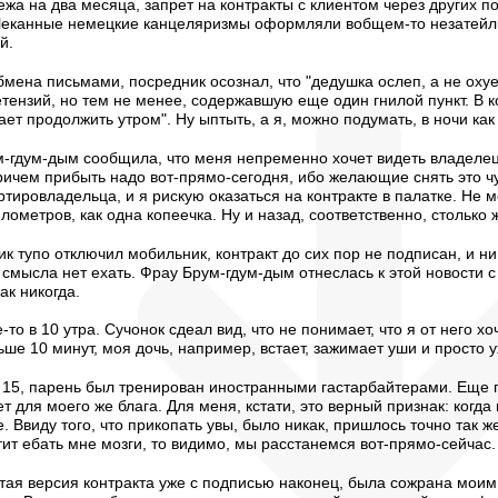
ежа на два месяца, запрет на контракты с клиентом через других п
 Чеканные немецкие канцеляризмы оформляли вобщем-то незатейли
й.
бмена письмами, посредник осознал, что "дедушка ослеп, а не охуел
тензий, но тем не менее, содержавшую еще один гнилой пункт. В 
гает продолжить утром". Ну ыптыть, а я, можно подумать, в ночи ка
рум-гдум-дым сообщила, что меня непременно хочет видеть владел
Причем прибыть надо вот-прямо-сегодня, ибо желающие снять это ч
тировладельца, и я рискую оказаться на контракте в палатке. Не м
лометров, как одна копеечка. Ну и назад, соответственно, столько 
ник тупо отключил мобильник, контракт до сих пор не подписан, и н
 смысла нет ехать. Фрау Брум-гдум-дым отнеслась к этой новости 
ак никогда.
е-то в 10 утра. Сучонок сдеал вид, что не понимает, что я от него
е 10 минут, моя дочь, например, встает, зажимает уши и просто ух
 15, парень был тренирован иностранными гастарбайтерами. Еще пр
 для моего же блага. Для меня, кстати, это верный признак: когда м
. Ввиду того, что прикопать увы, было никак, пришлось точно так ж
атит ебать мне мозги, то видимо, мы расстанемся вот-прямо-сейчас.
тая версия контракта уже с подписью наконец, была сожрана моим