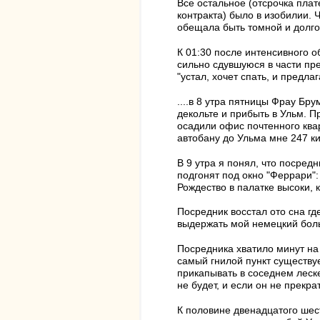
Все остальное (отсрочка плат
контракта) было в изобилии.
обещала быть томной и долго
К 01:30 после интенсивного о
сильно сдувшуюся в части пре
"устал, хочет спать, и предла
....в 8 утра пятницы Фрау Б
декольте и прибыть в Ульм. 
осадили офис почтенного квар
автобану до Ульма мне 247 ки
В 9 утра я понял, что посред
подгонят под окно "Феррари":
Рождество в палатке высоки, к
Посредник восстал ото сна гд
выдержать мой немецкий больш
Посредника хватило минут на
самый гнилой пункт существует
прикапывать в соседнем леске
не будет, и если он не прекр
К половине двенадцатого шес