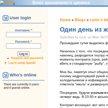
Блог анонимного циника
User login
Home
»
Blogs
»
cynic's b
Один день из ж
Username:
*
Submitted by cynic on Wed, 06/27
Password:
*
Прошедшие сутки выдались фе
Началось с того, что посредн
наконец, разродился поутру ч
Request new password
моменты контракта (срок, рей
Log in using OpenID
вбить в стандартную "рыбу", с
Мне бы, памятуя опыт общения
Who's online
посему недрогнувшей рукой на
холодильником и кофеваркой,
ответила "яволь" и развернул
There are currently
0 users
and
0 guests
online.
Посредник, будучи
унылым и 
четверг ведь. В 23:50 я засып
Контракт восхищал: вот чего 