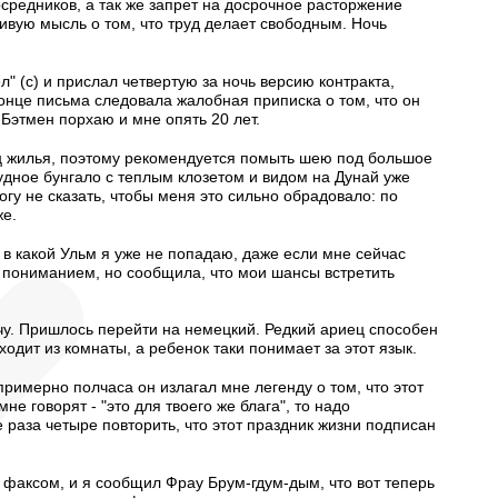
осредников, а так же запрет на досрочное расторжение
вую мысль о том, что труд делает свободным. Ночь
" (с) и прислал четвертую за ночь версию контракта,
конце письма следовала жалобная приписка о том, что он
к Бэтмен порхаю и мне опять 20 лет.
ец жилья, поэтому рекомендуется помыть шею под большое
удное бунгало с теплым клозетом и видом на Дунай уже
огу не сказать, чтобы меня это сильно обрадовало: по
же.
и в какой Ульм я уже не попадаю, даже если мне сейчас
с пониманием, но сообщила, что мои шансы встретить
 хочу. Пришлось перейти на немецкий. Редкий ариец способен
одит из комнаты, а ребенок таки понимает за этот язык.
имерно полчаса он излагал мне легенду о том, что этот
не говорят - "это для твоего же блага", то надо
е раза четыре повторить, что этот праздник жизни подписан
 факсом, и я сообщил Фрау Брум-гдум-дым, что вот теперь