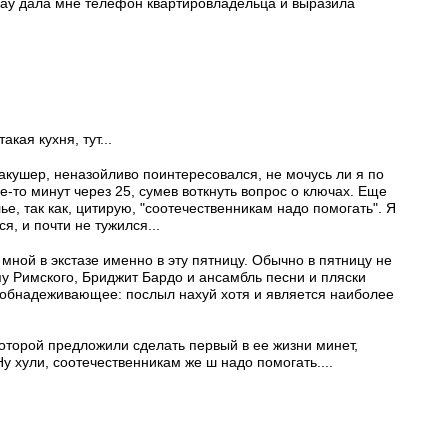
рау дала мне телефон квартировладельца и выразила
акая кухня, тут...
акушер, неназойливо поинтересовался, не мочусь ли я по
е-то минут через 25, сумев воткнуть вопрос о ключах. Еще
е, так как, цитирую, "соотечественникам надо помогать". Я
, и почти не тужился...
ной в экстазе именно в эту пятницу. Обычно в пятницу не
пу Римского, Бриджит Бардо и ансамбль песни и пляски
, обнадеживающее: послыл нахуй хотя и является наиболее
которой предложили сделать первый в ее жизни минет,
 хули, соотечественникам же ш надо помогать....