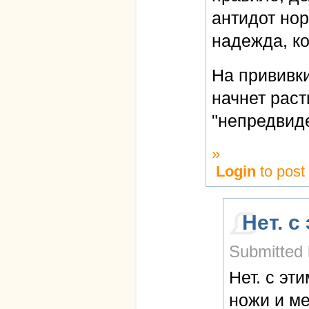
антидот нор
надежда, ко
На прививки
начнет раст
"непредвиден
»
Login
to pos
Нет. с
Submitted
Нет. с эт
ножи и ме