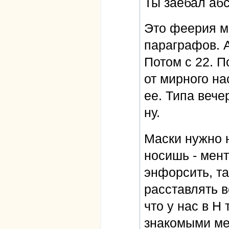
Ты заебал абс
Это феерия м
параграфов. А
Потом с 22. П
от мирного на
ее. Типа вече
ну.
Маски нужно н
носишь - мент
энфорсить, та
расставлять в
что у нас в Н
знакомыми мед