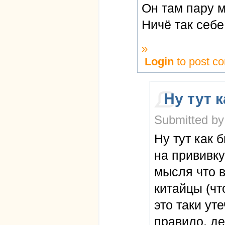
Он там пару 
Ничё так себе
»
Login
to post c
Ну тут 
Submitted by
Ну тут как 
на прививку
мысля что 
китайцы (чт
это таки ут
правило, де