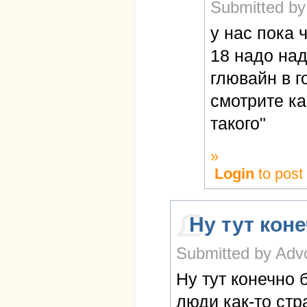
Submitted by
у нас пока 
18 надо над
глювайн в г
смотрите ка
такого"
»
Login
to pos
Ну тут кон
Submitted by Advo
Ну тут конечно 
люди как-то стр