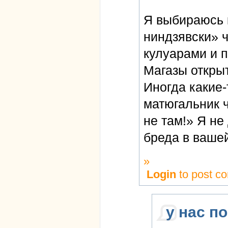
Я выбираюсь к
ниндзявски» ч
кулуарами и п
Магазы откры
Иногда какие-
матюгальник ч
не там!» Я не
бреда в ваше
»
Login
to post c
у нас по