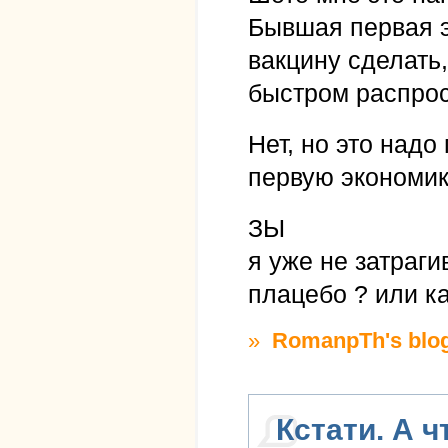
Бывшая первая 
вакцину сделать
быстром распрос
Нет, но это надо
первую экономик
ЗЫ
я уже не затраги
плацебо ? или ка
»
RomanpTh's blo
Кстати. А ч