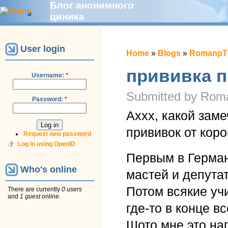
Блог анонимного
циника
User login
Home
»
Blogs
»
RomanpTh
прививка п
Username:
*
Submitted by Roma
Password:
*
Аххх, какой зам
прививок от кор
Request new password
Log in using OpenID
Первым в Герман
Who's online
мастей и депута
Потом всякие учи
There are currently
0 users
and
1 guest
online.
где-то в конце в
Шото мне это на