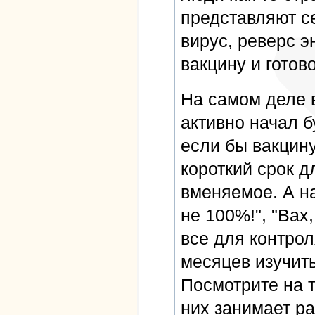
представляют с
вирус, реверс э
вакцину и готово
На самом деле 
активно начал б
если бы вакцину
короткий срок д
вменяемое. А на
не 100%!", "Вах
все для контрол
месяцев изучить
Посмотрите на т
них занимает р