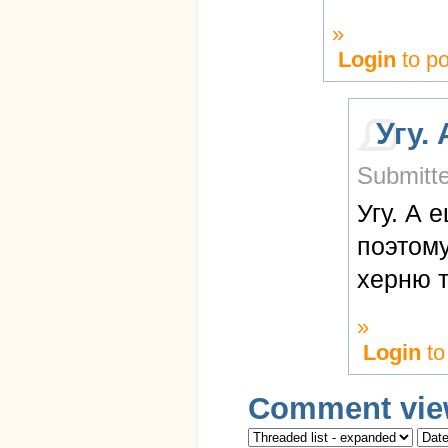
»
Login
to p
Угу.
Submitte
Угу. А 
поэтому
херню т
»
Login
to
Comment vie