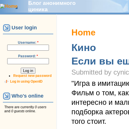
Блог анонимного
циника
User login
Home
Username:
*
Кино
Password:
*
Если вы ещ
Submitted by cynic
Request new password
"Игра в имитацию
Log in using OpenID
Фильм о том, ка
Who's online
интересно и мал
There are currently
0 users
подборка актеро
and
0 guests
online.
того стоит.