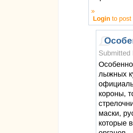
»
Login
to pos
Особе
Submitted 
Особенно 
лыжных ку
официаль
короны, т
стрелочни
маски, ру
которые в
органов.