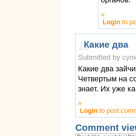
»
Login
to p
Какие два
Submitted by cyni
Какие два зайчик
Четвертым на с
знает. Их уже к
»
Login
to post com
Comment vie