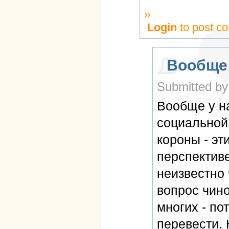
»
Login
to post c
Вообще 
Submitted by
Вообще у н
социальной
короны - эт
перспектив
неизвестно 
вопрос чино
многих - по
перевести. 