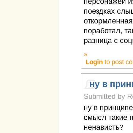
персонажей из
поездках слыш
откормленная, 
поработал, та
разница с со
»
Login
to post c
ну в прин
Submitted by R
ну в принципе
смысл такие п
ненависть?