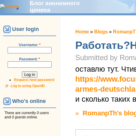
Блог анонимного
циника
User login
Home
»
Blogs
»
RomanpTh
Работать?Н
Username:
*
Submitted by Roma
Password:
*
оставлю тут. Чти
https://www.focus
Request new password
Log in using OpenID
armes-deutschlan
и сколько таких 
Who's online
»
RomanpTh's blo
There are currently
0 users
and
0 guests
online.