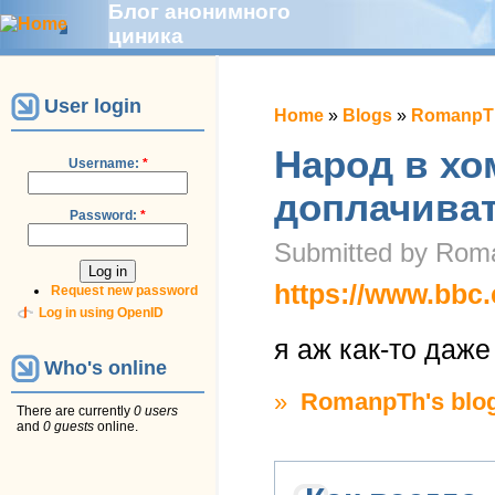
Блог анонимного
циника
User login
Home
»
Blogs
»
RomanpTh
Народ в х
Username:
*
доплачива
Password:
*
Submitted by Roma
https://www.bbc
Request new password
Log in using OpenID
я аж как-то даж
Who's online
»
RomanpTh's blo
There are currently
0 users
and
0 guests
online.