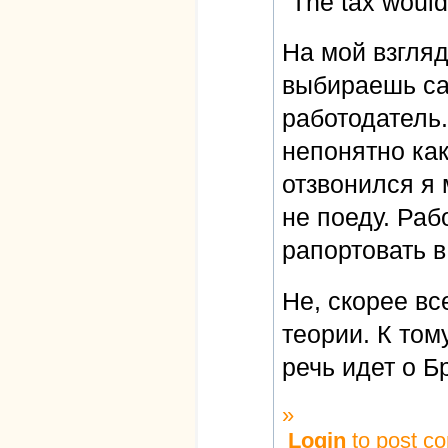
"The tax would
На мой взгляд
выбираешь са
работодатель
непонятно как
отзвонился я 
не поеду. Раб
рапортовать в
Не, скорее все
теории. К том
речь идет о Б
»
Login
to post c