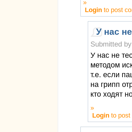
»
Login
to post c
У нас не
Submitted by
У нас не те
методом ис
т.е. если п
на грипп от
кто ходят н
»
Login
to pos