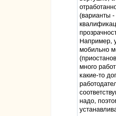
отработанн
(варианты 
квалификаци
прозрачност
Например, у
мобильно м
(приостано
много работ
какие-то д
работодател
соответств
надо, поэт
устанавлива