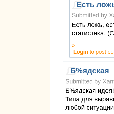
Есть ложь
Submitted by Xa
Есть ложь, ес
статистика. (
»
Login
to post c
Б%ядская
Submitted by Xanf
Б%ядская идея!
Типа для вырав
любой ситуации 