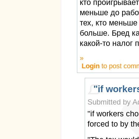
кто проигрывает
меньше до работ
тех, кто меньше
больше. Бред к
какой-то налог 
»
Login
to post com
"if worke
Submitted by A
"if workers ch
forced to by t