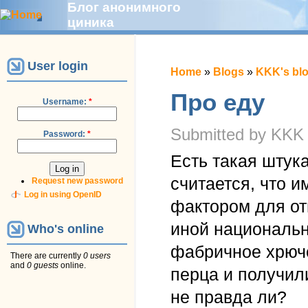
Блог анонимного
циника
User login
Home
»
Blogs
»
KKK's bl
Про еду
Username:
*
Submitted by KKK o
Password:
*
Есть такая штука
считается, что 
Request new password
Log in using OpenID
фактором для от
иной национальн
Who's online
фабричное хрюче
There are currently
0 users
and
0 guests
online.
перца и получил
не правда ли?