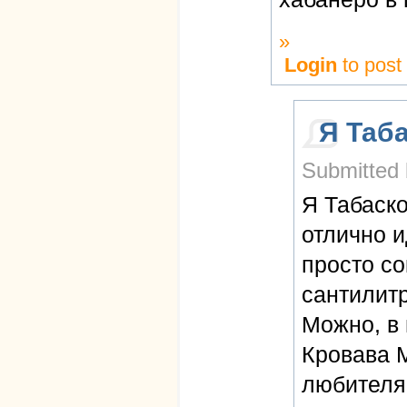
»
Login
to pos
Я Таб
Submitted 
Я Табаск
отлично и
просто со
сантилитр
Можно, в 
Кровава М
любителя