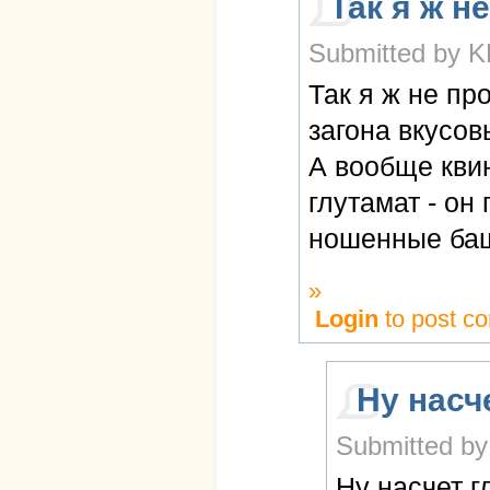
Так я ж не
Submitted by K
Так я ж не пр
загона вкусов
А вообще кви
глутамат - он
ношенные баш
»
Login
to post c
Ну насч
Submitted by
Ну насчет г