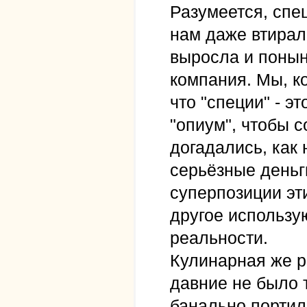
Разумеется, спе
нам даже втирал
выросла и поны
компания. Мы, ко
что "специи" - э
"опиум", чтобы 
догадались, как
серьёзные деньг
суперпозиции эти
другое использу
реальности.
Кулинарная же р
давние не было 
банально портил