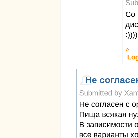
Sub
Со 
дис
:))))
»
Log
Не согласе
Submitted by Xanf
Не согласен с 
Пища всякая ну
В зависимости о
все варианты х