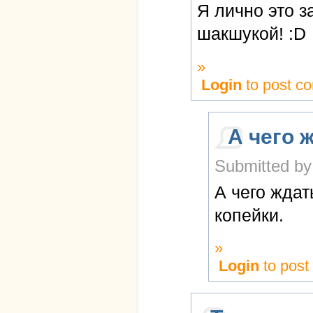
Я лично это 
шакшукой! :D
»
Login
to post c
А чего 
Submitted by
А чего ждат
копейки.
»
Login
to pos