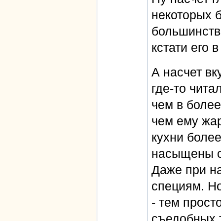
некоторых б
большинств
кстати его в
А насчет вк
где-то чита
чем в более
чем ему жар
кухни боле
насыщены с
Даже при на
специям. Но
- тем прост
съедобных т