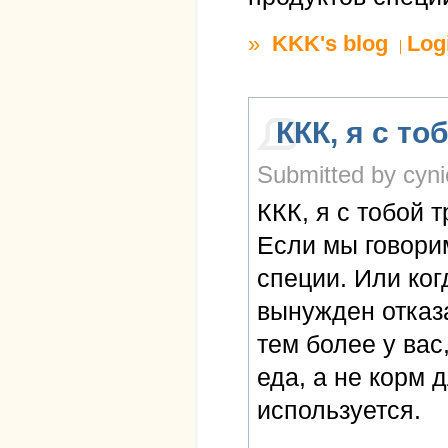
»
KKK's blog
Log
ККК, я с то
Submitted by cynic
ККК, я с тобой 
Если мы говорим
специи. Или ко
вынужден отказа
тем более у вас,
еда, а не корм д
используется.