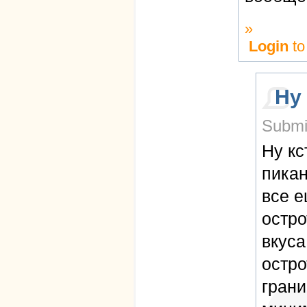
»
Login
to
Ну 
Submit
Ну кс
пикан
все е
остро
вкуса
остро
грани