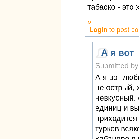
табаско - это 
»
Login
to post c
А я вот
Submitted by
А я вот люб
не острый, 
невкусный, 
единиц и вы
приходится 
турков всяк
хабанеро в 