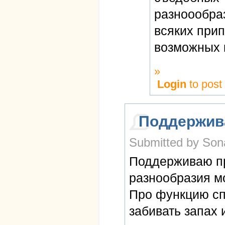
разноообра
всяких прип
возможных 
»
Login
to pos
Поддержи
Submitted by Sona
Поддерживаю пр
разнообразия мо
Про функцию сп
забивать запах 