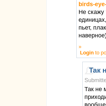
birds-eye-
Не скажу 
единицах,
пьет, пла
наверное)
»
Login
to p
Так 
Submitte
Так не 
приходи
вообще