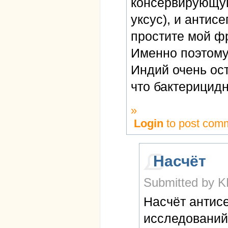
консервирующую
уксус), и антис
простите мой фр
Именно поэтому
Индий очень ос
что бактерицид
»
Login
to post com
Насчёт
Submitted by K
Насчёт антисе
исследований 