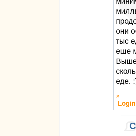
миним
милли
прод
они о
тыс е
еще м
Выше 
сколь
еде. :
»
Login
С