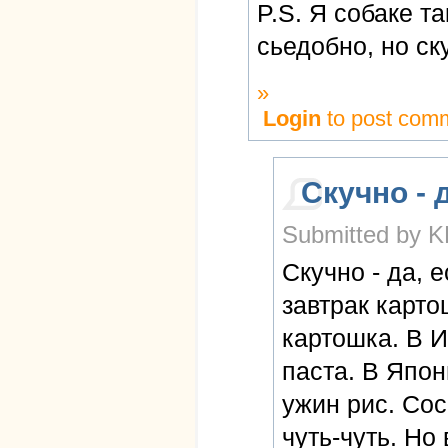
P.S. Я собаке т
сьедобно, но ск
»
Login
to post com
Скучно - 
Submitted by K
Скучно - да, 
завтрак карто
картошка. В И
паста. В Япони
ужин рис. Сос
чуть-чуть. Но