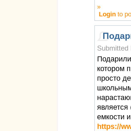
»
Login
to p
Подар
Submitted 
Подарили 
котором п
просто де
школьным
нарастающ
является 
емкости и
https://w