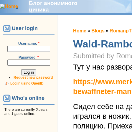
Блог анонимного
циника
User login
Home
»
Blogs
»
RomanpTh
Wald-Ramb
Username:
*
Submitted by Roma
Password:
*
Тут у нас развор
Request new password
https://www.mer
Log in using OpenID
bewaffneter-mann
Who's online
Сидел себе на д
There are currently
0 users
and
1 guest
online.
игрался в ножик,
полицию. Приеха