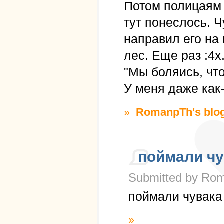
Потом полицаям 
тут понеслось. Ч
направил его на
лес. Еще раз :4х
"Мы боляись, что
У меня даже как-
»
RomanpTh's blo
поймали чу
Submitted by Rom
поймали чувака
»