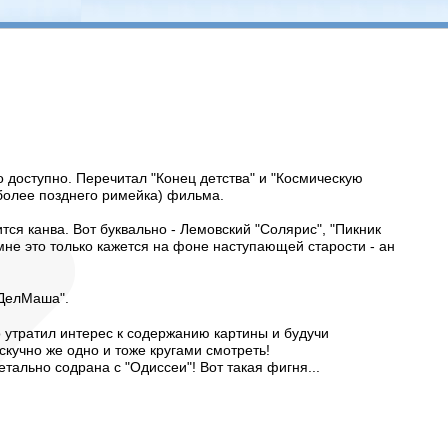
ло доступно. Перечитал "Конец детства" и "Космическую
более позднего римейка) фильма.
тся канва. Вот буквально - Лемовский "Солярис", "Пикник
 мне это только кажется на фоне наступающей старости - ан
жДелМаша".
 утратил интерес к содержанию картины и будучи
скучно же одно и тоже кругами смотреть!
тально содрана с "Одиссеи"! Вот такая фигня...