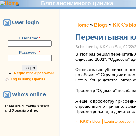
Блог анонимного циника
User login
Home
»
Blogs
»
KKK's bl
Перечитывая к
Username:
*
Submitted by KKK on Sat, 02/22/2
Password:
*
В этот раз решил перечитать 
Одиссею 2001". "Одиссею" вд
Окончательно убедился в том,
Request new password
на обочине" Стругацких и пом
Log in using OpenID
нет: в "Конце детства" автор 
Просмотр "Одиссеи" позабави
Who's online
А ешё, к просмотру присоеди
спрошенным о причине, заявил
There are currently
0 users
and
0 guests
online.
Присмотрелся я, и действител
»
KKK's blog
Login
to post com