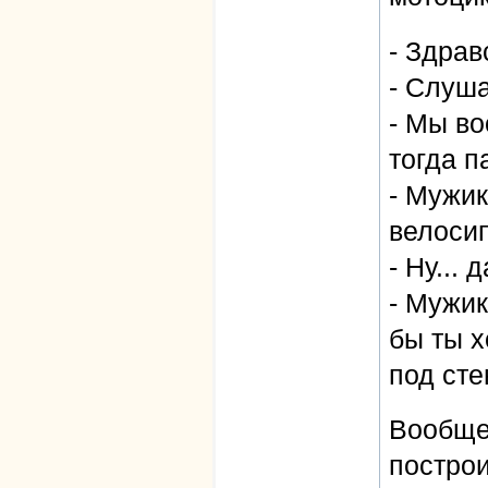
- Здрав
- Слуша
- Мы во
тогда п
- Мужик
велоси
- Ну... д
- Мужик
бы ты х
под сте
Вообще 
построи