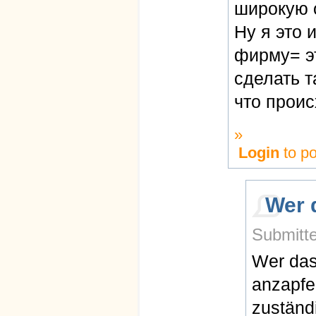
широкую 
Ну я это 
фирму= э
сделать т
что проис
»
Login
to p
Wer 
Submitte
Wer das
anzapfe
zuständ