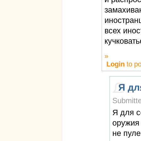
замахиваю
иностран
всех ино
кучковать
»
Login
to p
Я дл
Submitte
Я для с
оружия 
не пуле