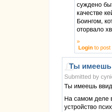
суждено быт
качестве ке
Боингом, к
оторвало хв
»
Login
to pos
Ты имеешь
Submitted by cyni
Ты имеешь ввид
На самом деле 
устройство псих