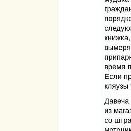
граждан
порядко
следую
книжка,
вымеряе
припарк
время 
Если пр
кляузы 
Давеча 
из мага
со штр
мотоцик