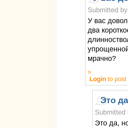
Submitted by 
У вас дово
два коротк
длинноствол
упрощенной 
мрачно?
»
Login
to pos
Это да
Submitted 
Это да, н