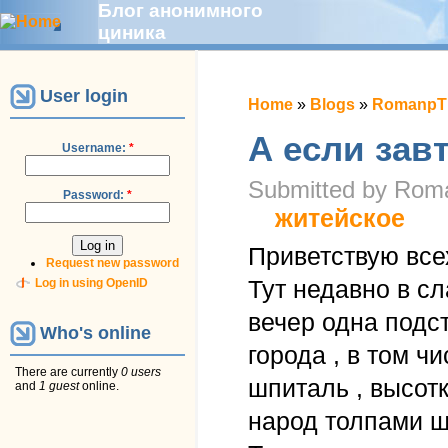
Блог анонимного
циника
User login
Home
»
Blogs
»
RomanpTh
А если зав
Username:
*
Submitted by Roma
Password:
*
житейское
Приветствую все
Request new password
Тут недавно в с
Log in using OpenID
вечер одна подст
Who's online
города , в том ч
There are currently
0 users
шпиталь , высот
and
1 guest
online.
народ толпами шё