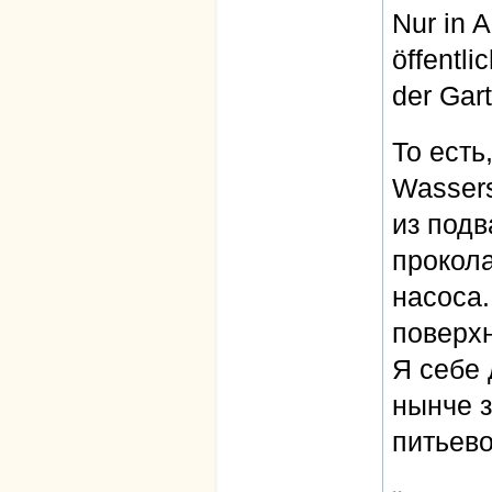
Nur in 
öffentl
der Gar
То есть
Wassers
из подв
прокола
насоса.
поверхн
Я себе 
нынче з
питьево