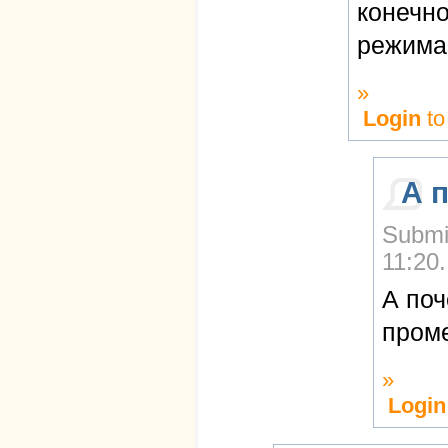
конечно
режима
»
Login
to
А 
Submi
11:20.
А поч
проме
»
Login