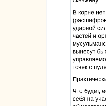
скважину.
В корне не
(расшифров
ударной сил
частей и о
мусульманс
вынесут бы
управляемо
точек с пул
Практическ
Что будет, 
себя на уч