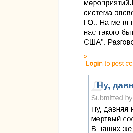
мероприятий.В
система опов
ГО.. На меня 
нас такого бы
США". Разгов
»
Login
to post c
Ну, дав
Submitted by
Ну, давняя 
мертвый сос
В наших же