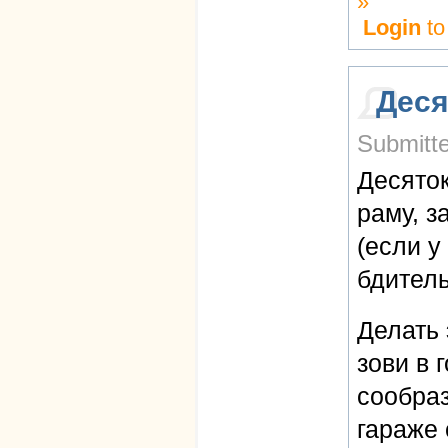
»
Login
to
Деся
Submitte
Десято
раму, з
(если у
бдитель
Делать 
зови в 
сообраз
гараже 