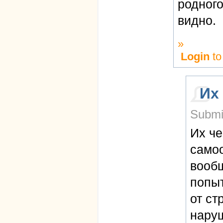
родного
видно.
»
Login
to
Их
Submi
Их че
самоо
вообщ
попыт
от ст
наруш