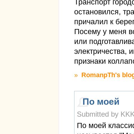
Транспорт город
остановился, тр
причалил к берег
Посему у меня в
или подготавлив
электричества, и
признаки коллап
»
RomanpTh's blo
По моей
Submitted by KKK
По моей класси