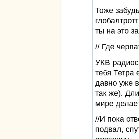
Тоже забуд
глобалтротт
ты на это з
// Где черпа
УКВ-радиост
тебя Тетра 
давно уже в
так же). Дл
мире делае
//И пока от
подвал, спу