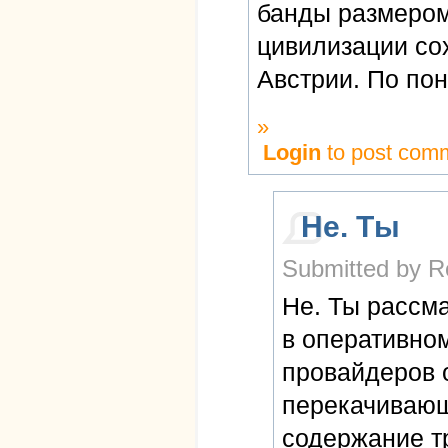
банды размером 
цивилизации со
Австрии. По по
»
Login
to post com
Не. Ты
Submitted by R
Не. Ты рассма
в оперативном
провайдеров о
перекачивающ
содержание т