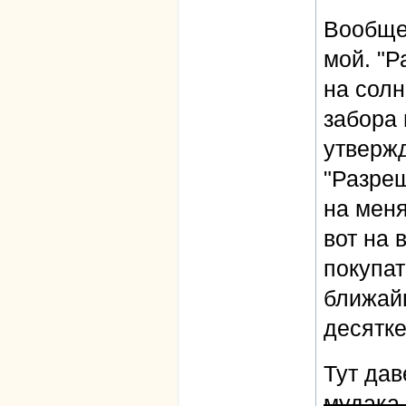
Вообще 
мой. "Р
на солн
забора 
утверж
"Разреш
на меня
вот на 
покупат
ближайш
десятке
Тут да
мудака 