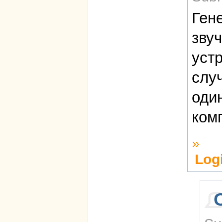
Ген
звуч
устр
слу
оди
ком
»
Log