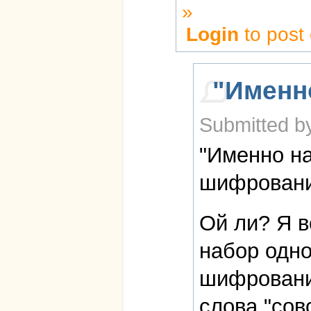
»
Login
to post
"Именн
Submitted by
"Именно на
шифровани
Ой ли? Я в
набор одн
шифрования
слова "сов