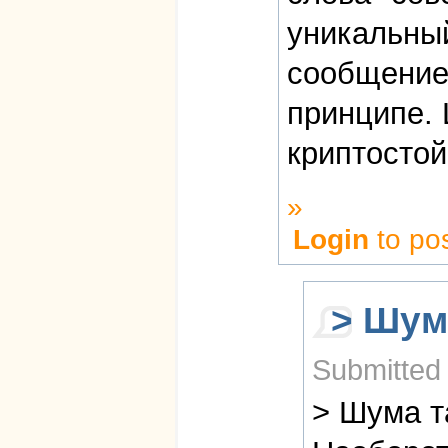
уникальный
сообщение
принципе.
криптостойк
»
Login
to po
> Шум
Submitted
> Шума т