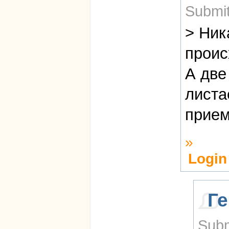
Submit
> Ник
проис
А две
листа
прием
»
Login
Ге
Subm