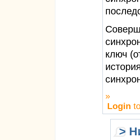
послед
Соверш
синхрон
ключ (о
история
синхро
»
Login
to
> Н