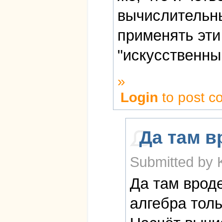
вычислительн
применять эти
"искусственны
»
Login
to post 
Да там в
Submitted by K
Да там вроде
алгебра толь