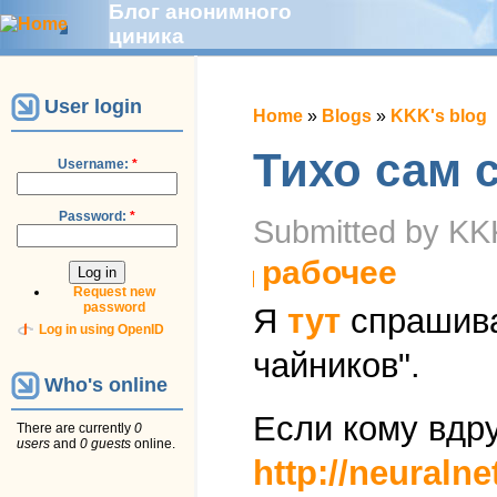
Блог анонимного
циника
User login
Home
»
Blogs
»
KKK's blog
Тихо сам 
Username:
*
Password:
*
Submitted by KKK
рабочее
Request new
password
Я
тут
спрашивал
Log in using OpenID
чайников".
Who's online
Если кому вдру
There are currently
0
users
and
0 guests
online.
http://neural