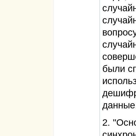
случайн
случайн
вопросу
случайн
соверше
были сг
исполь
дешифр
данные
2. "Ос
синхро