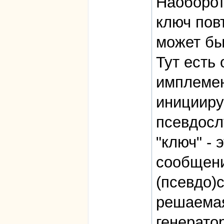
Наоборот
ключ пов
может бы
Тут есть
имплемен
иницииру
псевдосл
"ключ" - 
сообщени
(псевдо)
решаемая
генерато