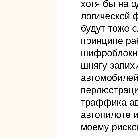
хотя бы на 
логической 
будут тоже 
принципе ра
шифроблокно
шнягу запих
автомобилей
перлюстраци
траффика ав
автопилоте 
моему риско