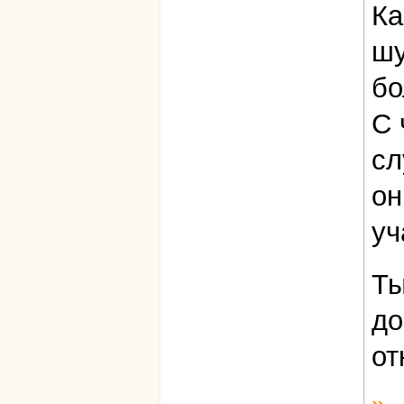
Ка
шу
бо
С 
сл
он
уч
Ты
до
от