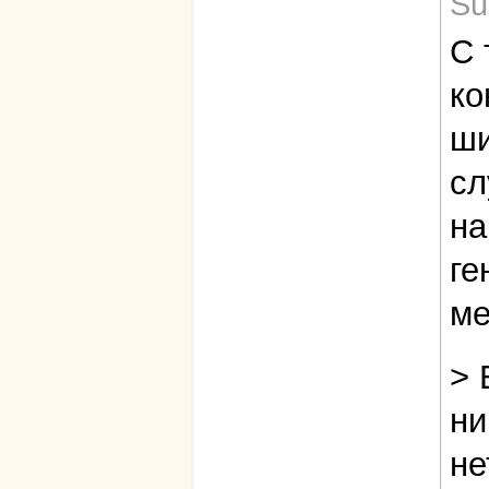
Su
С 
ко
ши
сл
на
ге
ме
> 
ни
не