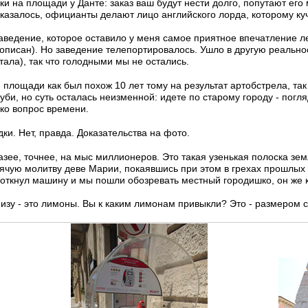
ки на площади у Данте: заказ ваш будут нести долго, попутают его 
показалось, официанты делают лицо английского лорда, которому к
заведение, которое оставило у меня самое приятное впечатление л
писан). Но заведение телепортировалось. Ушло в другую реальност
тала), так что голодными мы не остались.
 площади как был похож 10 лет тому на результат артобстрела, та
уби, но суть осталась неизменной: идете по старому городу - погля
ько вопрос времени.
ки. Нет, правда. Доказательства на фото.
азее, точнее, на мыс миллионеров. Это такая узенькая полоска земл
рячую молитву деве Марии, покаявшись при этом в грехах прошлых
воткнул машину и мы пошли обозревать местный городишко, он же 
низу - это лимоны. Вы к каким лимонам привыкли? Это - размером с