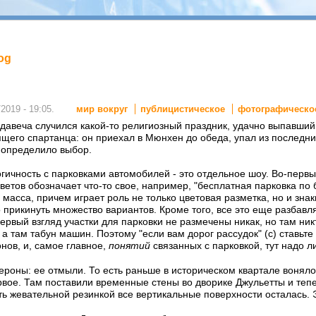
log
мир вокруг
публицистическое
фотографическо
2019 - 19:05.
 давеча случился какой-то религиозный праздник, удачно выпавший 
щего спартанца: он приехал в Мюнхен до обеда, упал из последни
и определило выбор.
ичность с парковками автомобилей - это отдельное шоу. Во-первых
етов обозначает что-то свое, например, "бесплатная парковка по бу
 масса, причем играет роль не только цветовая разметка, но и з
 прикинуть множество вариантов. Кроме того, все это еще разбав
ервый взгляд участки для парковки не размечены никак, но там никт
а там табун машин. Поэтому "если вам дорог рассудок" (с) ставьте
нов, и, самое главное,
понятий
связанных с парковкой, тут надо ли
роны: ее отмыли. То есть раньше в историческом квартале воняло 
рвое. Там поставили временные стены во дворике Джульетты и теп
ть жевательной резинкой все вертикальные поверхности осталась. 