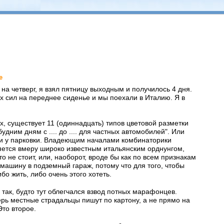
е
на четверг, я взял пятницу выходным и получилось 4 дня.
х сил на переднее сиденье и мы поехали в Италию. Я в
, существует 11 (одиннадцать) типов цветовой разметки
дним дням с .... до .... для частных автомобилей". Или
наки у парковки. Владеющим началами комбинаторики
ляется вмеру широко известным итальянским орднунгом,
о не стоит, или, наоборот, вроде бы как по всем признакам
 машину в подземный гараж, потому что для того, чтобы
бо жить, либо очень этого хотеть.
так, будто тут облегчался взвод потных марафонцев.
ерь местные страдальцы пишут по картону, а не прямо на
Это второе.