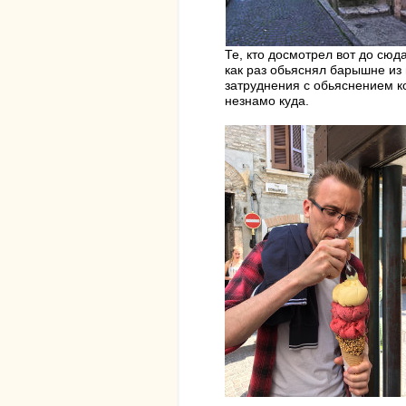
Те, кто досмотрел вот до сю
как раз обьяснял барышне из
затруднения с обьяснением 
незнамо куда.