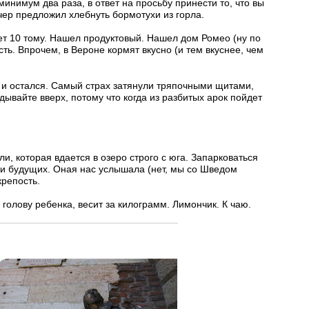
минимум два раза, в ответ на просьбу принести то, что вы
учер предложил хлебнуть бормотухи из горла.
ет 10 тому. Нашел продуктовый. Нашел дом Ромео (ну по
ь. Впрочем, в Вероне кормят вкусно (и тем вкуснее, чем
к и остался. Самый страх затянули тряпочными щитами,
дывайте вверх, потому что когда из разбитых арок пойдет
и, которая вдается в озеро строго с юга. Запарковаться
 и будущих. Оная нас услышала (нет, мы со Шведом
крепость.
 голову ребенка, весит за килограмм. Лимончик. К чаю.