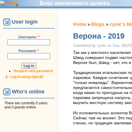
Блог анонимного циника
User login
Home
»
Blogs
»
cynic's b
Верона - 2019
Username:
*
Submitted by cynic on Sun, 06/23/
Password:
*
Так как у местного населения
Швед совершил подвиг настоя
Вероне был, Швед - нет, это 
Request new password
Традиционная итальянская лог
Log in using OpenID
парковок. Каждое сочетание цв
"только инвалиды". Вариантов
предлагается самостоятельно
Who's online
когда какие-то пригодные на п
парковка запрещена напрочь, 
выучить местную систему зако
There are currently
0 users
and
0 guests
online.
Из положительных аспектов Ве
Сейчас там не воняет. Это пе
стенах, но традиция заклеива